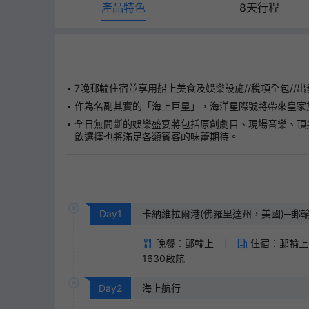
產品特色
8天行程
7晚郵輪住宿並享用船上美食及娛樂設施//稅項全包//出發
作為名副其實的「海上巨星」，海洋星際號將帶來皇家
全日無間斷的娛樂盛宴將包括原創劇目、現場音樂、頂
飲選擇也將滿足各類賓客的味蕾期待。
Day
1
卡納維拉爾港(佛羅里達州，美國)─郵輪
晚餐：郵輪上
住宿：郵輪上
1630啟航
Day
2
海上航行