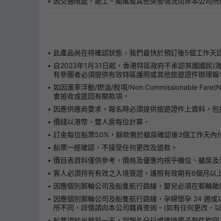
因交通阻延、罷工、颱風或其他突發情況而非本公司所
此產品尚在待確認狀態，我們最快於預訂後5個工作天
自2023年1月31日起，香港特區政府不承認英國國民
有參團者必須提供有效特區護照或其他旅遊證件辦理報
如因滙率浮動/燃油/稅項/Non Commissionab
會追收或退回有關款項。
因應供應商要求，報名時必須提供旅遊證件上資料，包
價錢以港幣、雙人房每位計算。
訂金每位船票50%，餘款需於艙房確認後3個工作天內
船票一經確認，不接受任何更改及退款。
價目表資料僅供參考，價格及優惠均視乎機位、艙房及
客人必須持有有效之入境簽證，護照有效期有6個月以
因應個別郵輪公司及船隻航行路線，嬰兒必須在郵輪啟航
因應個別郵輪公司及船隻航行路線，孕婦懷孕 24 週或
所不同，詳情請向本公司職員查詢。(如有任何更改，以
船票須於出發前一天，到報名分行或透過電子郵件取回