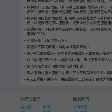
確保消費者權益，請詳閱「旅行團報名及責任細則」，客人可
持牌旅行代理商如因『迫不得已理由取消外遊行程』，
航班、加班機、包機或包船而徵收較高之退票費甚或不
旅遊單項服務附加條款 : 如果你日後將會或之前曾
們，以便我們將那些服務及／或安排合併為外遊服務組
簽證須知： ※持香港特區護照入境美國，必須具備多次入境簽
港幣$2080
小童定義：2至12歲以下。
兩歲以下嬰兒價錢，請向本社職員查詢。
第3/4位乘客價格，是以其他兩位成年人乘客共用艙房
以上房間只限2人房，如需3/4人房，須視乎客人報名
單人報名之客人須繳付單人房附加費。
客人另須付船上服務生小費，每人每晚美金$18.5，
#以上價格只供參考，實際價錢以正式確定訂位後之價
我們的產品
關於我們
旅行團
機票
公司背景