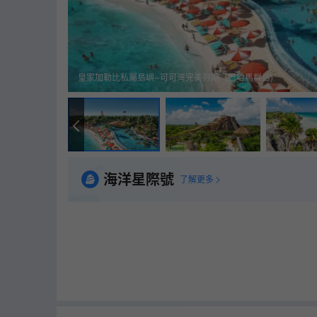
皇家加勒比私屬島嶼~可可灣完美假期（巴哈馬群島)
海洋星際號
了解更多