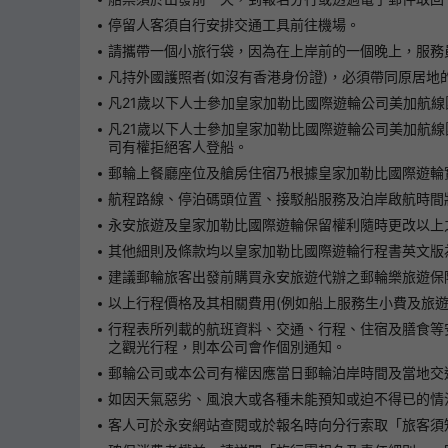
停留人客須自行安排交通工具前往機場。
請攜帶一個小旅行袋，因為在上岸前的一個晚上，服務
凡持外國護照者(如沒有香港身份證)，必須帶同原居
凡21歲以下人士參加皇家加勒比國際遊輪公司美加航線
凡21歲以下人士參加皇家加勒比國際遊輪公司美加航
司有權拒絕客人登船。
郵輪上餐廳座位及艙房住宿乃根據皇家加勒比國際遊輪
航程路線、停泊碼頭位置、接駁船服務及泊岸啟航時間
永安旅遊及皇家加勒比國際遊輪保留權利隨時更改以上
其他細則及條款均以皇家加勒比國際遊輪行程書英文版
建議郵輪旅客出發前購買永安旅遊代辦之郵輪樂旅遊保
以上行程價格及其相關費用(例如船上服務生小費及旅
行程表所列載的航班資料、交通、行程、住宿及膳食等
之觀光行程，則本公司會作個別通知。
郵輪公司或本公司有權因應當日郵輪泊岸時間及當地交
如因天氣惡劣、風浪大或各種未能預知或迫不得已的情
客人可於永安網站查閱或於報名時向分行索取「旅客須