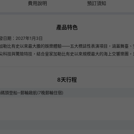
費用說明
預訂須知
預訂滿300即減
領券後14天內有效
長線旅行團新客券
220
HKD
產品特色
領券後14天內有效
日期：2027年1月3日
加勒比有史以來最大膽的娛樂體驗——五大標誌性表演項目，涵蓋舞臺、
日本旅行團新客券
160
HKD
尖科技與驚險特技，結合皇家加勒比有史以來規模最大的海上交響樂團，
領券後14天內有效
亞洲旅行團(日本除外)新客券
120
HKD
8
天行程
領券後14天內有效
碼頭登船─郵輪啟航(7晚郵輪住宿)
中國長線旅行團新客券
120
HKD
領券後14天內有效
廣東省旅行團新客券
30
HKD