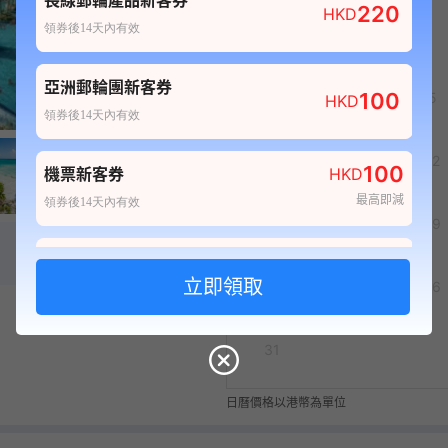
長線郵輪產品新客券
220
HKD
領券後14天內有效
亞洲郵輪團新客券
3
100
4
5
HKD
13,399
+
1
5
領券後14天內有效
10
11
12
100
機票新客券
HKD
最高即減
領券後14天內有效
17
18
19
80
酒店新客券
HKD
24
25
26
最高即減
領券後14天內有效
100
自由行套票新客券
HKD
31
最高即減
領券後14天內有效
日曆價格以港幣為單位
20
船票新客券
HKD