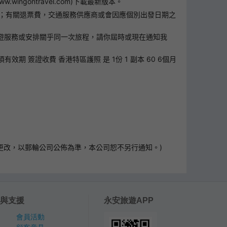
ontravel.com)下載最新版本。
0；有關退票費，交通服務供應商或會因應個別出發日期之
外遊服務或安排關乎同一次旅程，請你屆時或現在通知我
期 簽證收費 香港特區護照 是 1份 1 副本 60 6個月
有更改，以郵輪公司公佈為準，本公司恕不另行通知。)
與支援
永安旅遊APP
會員活動