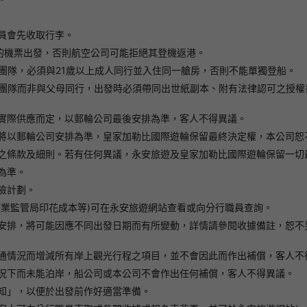
員會先收取行李。
地的機票出發，否則航空公司可能拒絕其登機返港。
團隊，必須與21歲以上成人同行並入住同一艙房，否則不能單獨登船。
線團隊而非與父母同行，出發時必須帶同出世紙副本、附有法律認可之授權
實際供應而定，以郵輪公司最後安排為準，客人不得異議。
將以郵輪公司安排為準，皇家加勒比國際遊輪保留最終決定權，本公司恕
之條款及細則。若有任何異議，永安旅遊及皇家加勒比國際遊輪保留一切
為準。
險計劃。
遊業監管局印花成本等)可在永安旅遊網站查看或向分行職員查詢。
安排，將可能因應不同出發日期而有所變動，詳情請參閱收據備註，恕不
通情況而增減所有岸上觀光行程之項目，並不會因此而作出補償，客人不
況下而未能泊岸，船公司或本公司不會作出任何補償，客人不得異議。
知」，以便於出發前作好適當準備。