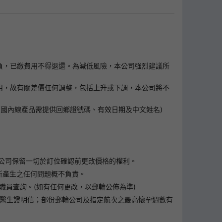
客自負，已繳費用不得退還。為減低風險，本公司強烈建議所
擔上調之費用，故有關差價任何調整，包括上升或下調，本公司將不
國內線產品需提供回鄉證號碼、有效日期及中文姓名)
公司保留一切於訂位確認前更改價格的權利。
所產生之任何問題概不負責。
職員查詢。(如有任何更改，以郵輪公佈為準)
須出示醫生證明信；部份郵輪公司及指定航次之最高懷孕週數有