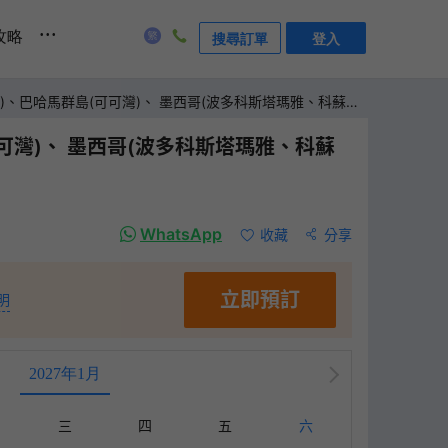
...
攻略
搜尋訂單
登入
比海)、巴哈馬群島(可可灣)、 墨西哥(波多科斯塔瑪雅、科蘇梅
可可灣)、 墨西哥(波多科斯塔瑪雅、科蘇
WhatsApp
收藏
分享
立即預訂
明
2027年1月
三
四
五
六