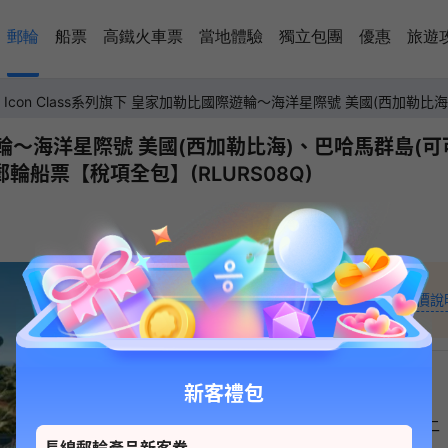
郵輪
船票
高鐵火車票
當地體驗
獨立包團
優惠
旅遊
Icon Class系列旗下 皇家加勒比國際遊輪～海洋星際號 美國(西加勒
國際遊輪～海洋星際號 美國(西加勒比海)、巴哈馬群島(
輪船票【稅項全包】(RLURS08Q)
13,399
+
起價說
HKD
新客禮包
日
一
二