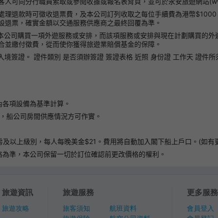
向分行職員索取或參閱收據或報名表背頁，並可於永安旅遊網站(www.wing
處理退款時可徵收退票費，及本公司訂列收取之每位手續費為港幣$100
設退票，確實金額以交通服務供應商之最終回覆為準。
經從本公司購買一項外遊服務或安排，而該項服務或安排與現在計劃購買的
合並繳付徵費，從而使你獲得旅遊業賠償基金的保障。
證。 證件類別 是否須辦簽證 簽證表格 近照 身份證 工作天 證件所須有效
內各項設備為基準計算。
後，船公司房間供應情況方可作實。
套房及以上級別，每人每晚美金$21。費用將自動加入閣下船上戶口。(如
格為準，本公司保留一切於訂位確認前更改價格的權利。
旅遊資訊
旅遊服務
更多服務
旅遊攻略
旅客須知
航班資料
會員登入