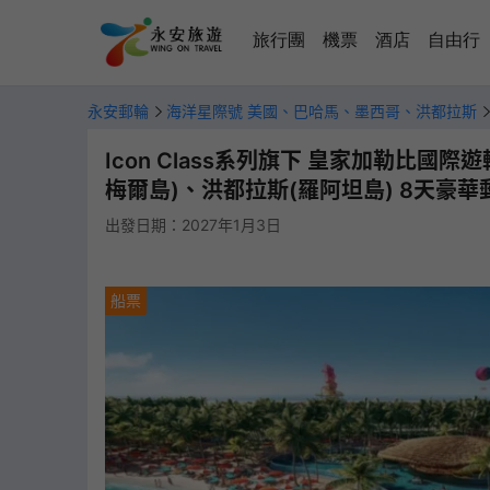
旅行團
機票
酒店
自由行
永安郵輪
海洋星際號 美國、巴哈馬、墨西哥、洪都拉斯
Icon Class系列旗下 皇家加勒比
爾島)、洪都拉斯(羅阿坦島) 8天豪華郵輪船票【稅項全包】
梅爾島)、洪都拉斯(羅阿坦島) 8天豪華郵
出發日期：2027年1月3日
船票