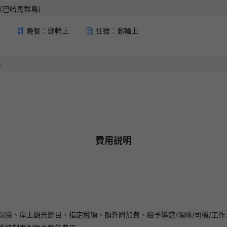
巴哈馬群島)
晚餐：郵輪上
住宿：郵輪上
岸
費用説明
保險、岸上觀光節目、指定稅項、額外附加費、給予導遊/領隊/司機/工