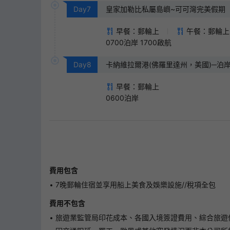
Day
7
皇家加勒比私屬島嶼~可可灣完美假期（
早餐：郵輪上
午餐：郵輪上
0700泊岸 1700啟航
Day
8
卡納維拉爾港(佛羅里達州，美國)─泊
早餐：郵輪上
0600泊岸
費用包含
7晚郵輪住宿並享用船上美食及娛樂設施//稅項全包
費用不包含
旅遊業監管局印花成本、各國入境簽證費用、綜合旅遊