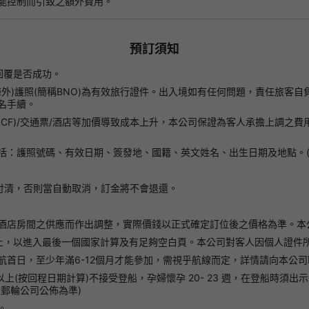
能控制而引致之額外費用。
預訂須知
回覆是否成功。
(海外)護照(簡稱BNO)為有效旅行證件。出入境如有任何問題，責任旅
名手續。
le Fare(NCF)/交通票/酒店等加價導致成本上升，本公司保證為客人承
括：護照號碼、有效日期、簽發地、國籍、英文姓名、出生日期及地點。(
付清，否則當自動取消，訂金將不會退還。
酒店房間之供應而作出調整，實際價錢以正式確定訂位後之價格為準。本
上，以進入最後一個國家計算及有足夠空白頁。本公司對客人因個人證件
首日，至少年滿6-12個月才能參加，需視乎航線而定，詳情請向本公司
以上(按回程日期計算)不接受登船，孕婦懷孕 20- 23 週，在登船時
郵輪公司公佈為準)
。