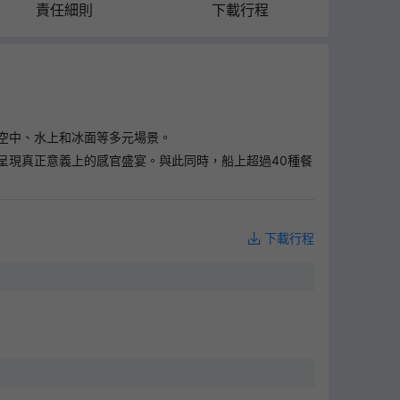
責任細則
下載行程
空中、水上和冰面等多元場景。
呈現真正意義上的感官盛宴。與此同時，船上超過40種餐
下載行程