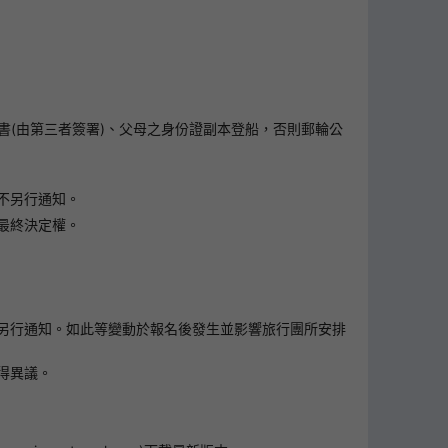
書(由第三者簽署)、父母之身份證副本登船，否則郵輪公
不另行通知。
最終決定權。
另行通知。如此等變動於報名後發生並影響旅行團所安排
得異議。