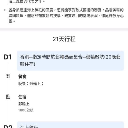
海上風情的代表之作。
置身於這座海上神祇的國度，您將能享受歐式藝術的饗宴，品嚐美味的
異國料理，體驗舒暢放鬆的按摩，觀賞炫目的劇場表演，徹底釋放身心
靈。
21
天行程
D
1
香港─指定時間於郵輪碼頭集合─郵輪啟航(20晚郵
輪住宿)
餐食
晚餐：郵輪上；
住宿
郵輪上
1800啟航
D
2
海上航行