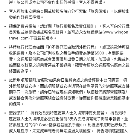
岸，船公司或本公司不會作出任何補償，客人不得異議。
客人可於永安網站查閱或於報名時向分行索取「旅客須知」，以便於出
發前作好適當準備。
確保消費者權益，請詳閱「旅行團報名及責任細則」，客人可向分行職
員索取或參閱收據或報名表背頁，並可於永安旅遊網站(www.wingon
travel.com)下載最新版本。
持牌旅行代理商如因『迫不得已理由取消外遊行程』，處理退款時可徵
收退票費，及本公司訂列收取之每位手續費為港幣$500；有關退票
費，交通服務供應商或會因應個別出發日期之航班、加班機、包機或包
船而徵收較高之退票費甚或不設退票，確實金額以交通服務供應商之最
終回覆為準。
旅遊單項服務附加條款:如果你日後將會或之前曾經從本公司購買一項
外遊服務或安排，而該項服務或安排與現在計劃購買的外遊服務或安排
關乎同一次旅程，請你屆時或現在通知我們，以便我們將那些服務及/
或安排合併為外遊服務組合並繳付徵費，從而使你獲得旅遊業賠償基金
的保障。
簽證須知： ‧持有效香港特區護照人士入境菲律賓免簽證。 ‧持香港特
區護照人士入境印尼必需在出發前3天內完成填寫電子海關申報表，並
將系統生成的QR Code儲存或截圖於手機中，於抵達印尼時出示以完
成入境程序，未完成申報者將無法通過入境檢查。 ‧持香港特區護照人