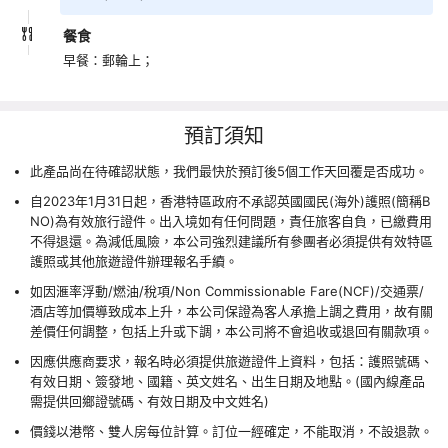
餐食
早餐：郵輪上；
預訂須知
此產品尚在待確認狀態，我們最快於預訂後5個工作天回覆是否成功。
自2023年1月31日起，香港特區政府不承認英國國民(海外)護照(簡稱B
NO)為有效旅行證件。出入境如有任何問題，責任旅客自負，已繳費用
不得退還。為減低風險，本公司強烈建議所有參團者必須提供有效特區
護照或其他旅遊證件辦理報名手續。
如因滙率浮動/燃油/稅項/Non Commissionable Fare(NCF)/交通票/
酒店等加價導致成本上升，本公司保證為客人承擔上調之費用，故有關
差價任何調整，包括上升或下調，本公司將不會追收或退回有關款項。
因應供應商要求，報名時必須提供旅遊證件上資料，包括：護照號碼、
有效日期、簽發地、國籍、英文姓名、出生日期及地點。(國內線產品
需提供回鄉證號碼、有效日期及中文姓名)
價錢以港幣、雙人房每位計算。訂位一經確定，不能取消，不設退款。