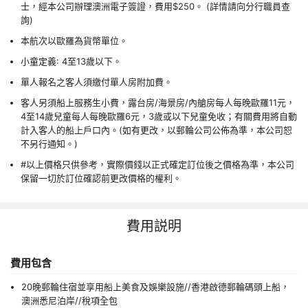
士，經本公司辦理澳洲電子簽證，費用$250。 (詳情請向分行職員查
詢)
本航次以歐羅為貨幣單位。
小童定義: 4至13歲以下。
單人報名之客人須繳付單人房附加費。
客人另須船上服務生小費，露台房/海景房/內艙房每人每晚歐羅11元，
4至14歲兒童每人每晚歐羅6元，3歲或以下兒童免收；有關費用將自動
計入客人的船上戶口內。(如有更改，以郵輪公司公佈為準，本公司恕
不另行通知。)
#以上價格只供參考，實際價錢以正式確定訂位後之價格為準，本公司
保留一切於訂位確認前更改價格的權利。
費用説明
費用包含
20晚郵輪住宿並享用船上美食及娛樂設施//香港啟德郵輪碼頭上船，
澳洲悉尼泊岸//稅項全包