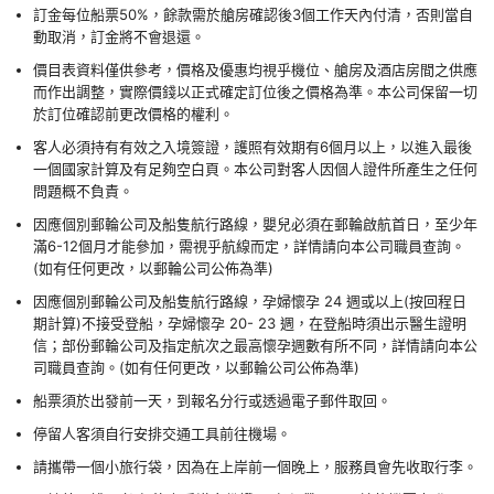
訂金每位船票50%，餘款需於艙房確認後3個工作天內付清，否則當自
動取消，訂金將不會退還。
價目表資料僅供參考，價格及優惠均視乎機位、艙房及酒店房間之供應
而作出調整，實際價錢以正式確定訂位後之價格為準。本公司保留一切
於訂位確認前更改價格的權利。
客人必須持有有效之入境簽證，護照有效期有6個月以上，以進入最後
一個國家計算及有足夠空白頁。本公司對客人因個人證件所產生之任何
問題概不負責。
因應個別郵輪公司及船隻航行路線，嬰兒必須在郵輪啟航首日，至少年
滿6-12個月才能參加，需視乎航線而定，詳情請向本公司職員查詢。
(如有任何更改，以郵輪公司公佈為準)
因應個別郵輪公司及船隻航行路線，孕婦懷孕 24 週或以上(按回程日
期計算)不接受登船，孕婦懷孕 20- 23 週，在登船時須出示醫生證明
信；部份郵輪公司及指定航次之最高懷孕週數有所不同，詳情請向本公
司職員查詢。(如有任何更改，以郵輪公司公佈為準)
船票須於出發前一天，到報名分行或透過電子郵件取回。
停留人客須自行安排交通工具前往機場。
請攜帶一個小旅行袋，因為在上岸前一個晚上，服務員會先收取行李。