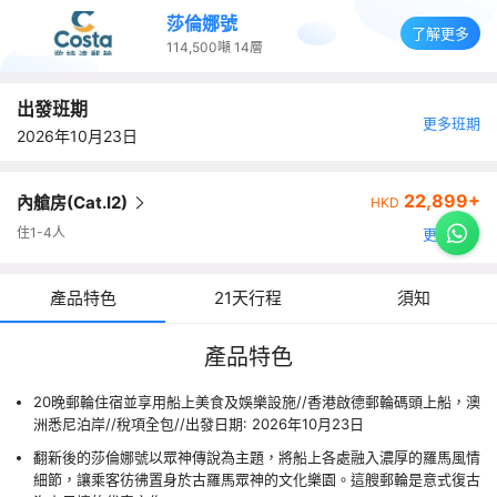
莎倫娜號
了解更多
114,500噸
14層
出發班期
更多班期
2026年10月23日
22,899+
內艙房(Cat.I2)
HKD
住1-4人
更多艙房
產品特色
21天行程
須知
產品特色
20晚郵輪住宿並享用船上美食及娛樂設施//香港啟德郵輪碼頭上船，澳
洲悉尼泊岸//稅項全包//出發日期: 2026年10月23日
翻新後的莎倫娜號以眾神傳說為主題，將船上各處融入濃厚的羅馬風情
細節，讓乘客彷彿置身於古羅馬眾神的文化樂園。這艘郵輪是意式復古