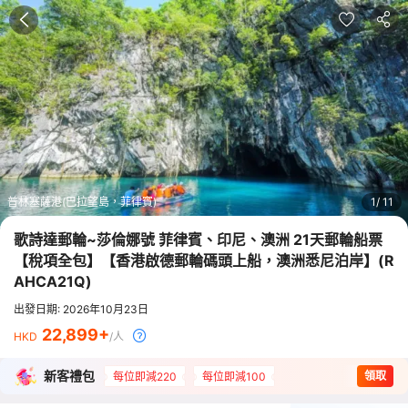
普林塞薩港(巴拉望島，菲律賓)
1
11
歌詩達郵輪~莎倫娜號 菲律賓、印尼、澳洲 21天郵輪船票
【稅項全包】【香港啟德郵輪碼頭上船，澳洲悉尼泊岸】
(
R
AHCA21Q
)
出發日期: 2026年10月23日
22,899
HKD
/人
新客禮包
領取
每位即減220
每位即減100