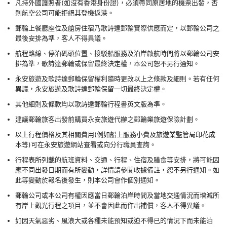
凡持外國護照者(如沒有香港身份證)，必須帶同原居地的機票出發，否
則航空公司可能拒絕其登機返港。
郵輪上餐廳座位及艙房住宿乃歌詩達郵輪實際供應而定，以郵輪公司之
最後安排為準，客人不得異議。
航程路線、停泊碼頭位置、接駁船服務及泊岸啟航時間將以郵輪公司安
排為準，歌詩達郵輪或保留最終決定權，本公司恕不另行通知。
永安旅遊及歌詩達郵輪保留權利隨時更改以上之條款及細則。若有任何
異議，永安旅遊及歌詩達郵輪保留一切最終決定權。
其他細則及條款均以歌詩達郵輪行程書英文版為準。
建議郵輪旅客出發前購買永安旅遊代辦之郵輪樂旅遊保險計劃。
以上行程價格及其相關費用(例如船上服務小費及旅遊業監管局印花成
本等)可在永安旅遊網站查看或向分行職員查詢。
行程表所列載的航班資料、交通、行程、住宿及膳食等安排，將可能因
應不同出發日期而有所變動，詳情請參閱收據備註，恕不另行通知。如
此等變動於報名後發生，則本公司會作個別通知。
郵輪公司或本公司有權因應當日郵輪泊岸時間及當地交通情況而增減所
有岸上觀光行程之項目，並不會因此而作出補償，客人不得異議。
如因天氣惡劣、風浪大或各種未能預知或迫不得已的情況下而未能泊