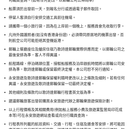
船票須於出發前一天，到報名分行或透過電子郵件取回。
停留人客須自行安排交通工具前往機場。
請攜帶一個小旅行袋，因為在上岸前一個晚上，服務員會先收取行李。
凡持外國護照者(如沒有香港身份證)，必須帶同原居地的機票出發，否
則航空公司可能拒絕其登機返港。
郵輪上餐廳座位及艙房住宿乃歌詩達郵輪實際供應而定，以郵輪公司之
最後安排為準，客人不得異議。
航程路線、停泊碼頭位置、接駁船服務及泊岸啟航時間將以郵輪公司安
排為準，歌詩達郵輪或保留最終決定權，本公司恕不另行通知。
永安旅遊及歌詩達郵輪保留權利隨時更改以上之條款及細則。若有任何
異議，永安旅遊及歌詩達郵輪保留一切最終決定權。
其他細則及條款均以歌詩達郵輪行程書英文版為準。
建議郵輪旅客出發前購買永安旅遊代辦之郵輪樂旅遊保險計劃。
以上行程價格及其相關費用(例如船上服務小費及旅遊業監管局印花成
本等)可在永安旅遊網站查看或向分行職員查詢。
行程表所列載的航班資料、交通、行程、住宿及膳食等安排，將可能因