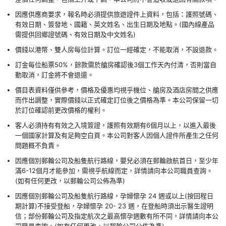
因應供應商要求，報名時必須提供旅遊證件上資料，包括：護照號碼、
有效日期、簽發地、國籍、英文姓名、出生日期及地點。(國內線產品
需提供回鄉證號碼、有效日期及中文姓名)
價錢以港幣、雙人房每位計算。訂位一經確定，不能取消，不設退款。
訂金每位船票50%，餘款需於艙房確認後3個工作天內付清，否則當自
動取消，訂金將不會退還。
價目表資料僅供參考，價格及優惠均視乎機位、艙房及酒店房間之供應
而作出調整，實際價錢以正式確定訂位後之價格為準。本公司保留一切
於訂位確認前更改價格的權利。
客人必須持有有效之入境簽證，護照有效期有6個月以上，以進入最後
一個國家計算及有足夠空白頁。本公司對客人因個人證件所產生之任何
問題概不負責。
因應個別郵輪公司及船隻航行路線，嬰兒必須在郵輪啟航首日，至少年
滿6-12個月才能參加，需視乎航線而定，詳情請向本公司職員查詢。
(如有任何更改，以郵輪公司公佈為準)
因應個別郵輪公司及船隻航行路線，孕婦懷孕 24 週或以上(按回程日
期計算)不接受登船，孕婦懷孕 20- 23 週，在登船時須出示醫生證明
信；部份郵輪公司及指定航次之最高懷孕週數有所不同，詳情請向本公
司職員查詢。(如有任何更改，以郵輪公司公佈為準)