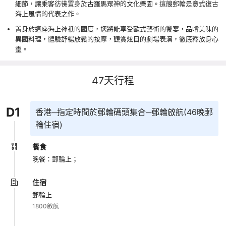
細節，讓乘客彷彿置身於古羅馬眾神的文化樂園。這艘郵輪是意式復古
海上風情的代表之作。
置身於這座海上神祇的國度，您將能享受歐式藝術的饗宴，品嚐美味的
異國料理，體驗舒暢放鬆的按摩，觀賞炫目的劇場表演，徹底釋放身心
靈。
47
天行程
D
1
香港─指定時間於郵輪碼頭集合─郵輪啟航(46晚郵
輪住宿)
餐食
晚餐：郵輪上；
住宿
郵輪上
1800啟航