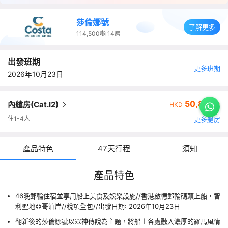
莎倫娜號
了解更多
114,500噸
14層
出發班期
更多班期
2026年10月23日
50,899+
內艙房(Cat.I2)
HKD
住1-4人
更多艙房
產品特色
47天行程
須知
產品特色
46晚郵輪住宿並享用船上美食及娛樂設施//香港啟德郵輪碼頭上船，智
利聖地亞哥泊岸//稅項全包//出發日期: 2026年10月23日
翻新後的莎倫娜號以眾神傳說為主題，將船上各處融入濃厚的羅馬風情