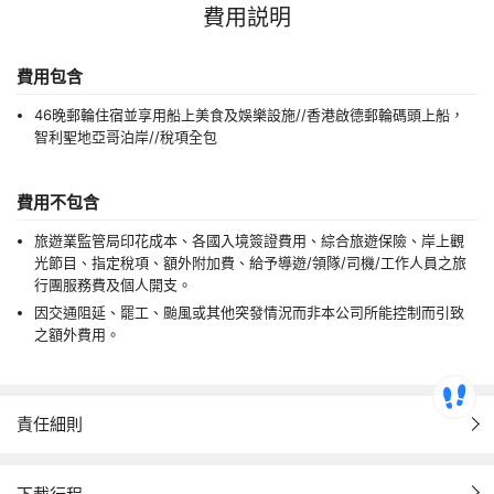
費用説明
費用包含
46晚郵輪住宿並享用船上美食及娛樂設施//香港啟德郵輪碼頭上船，
智利聖地亞哥泊岸//稅項全包
費用不包含
旅遊業監管局印花成本、各國入境簽證費用、綜合旅遊保險、岸上觀
光節目、指定稅項、額外附加費、給予導遊/領隊/司機/工作人員之旅
行團服務費及個人開支。
因交通阻延、罷工、颱風或其他突發情況而非本公司所能控制而引致
之額外費用。
責任細則