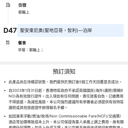
住宿
郵輪上
D
47
聖安東尼奧(聖地亞哥，智利)—泊岸
餐食
早餐：郵輪上；
預訂須知
此產品尚在待確認狀態，我們最快於預訂後5個工作天回覆是否成功。
自2023年1月31日起，香港特區政府不承認英國國民(海外)護照(簡稱B
NO)為有效旅行證件。出入境如有任何問題，責任旅客自負，已繳費用
不得退還。為減低風險，本公司強烈建議所有參團者必須提供有效特區
護照或其他旅遊證件辦理報名手續。
如因滙率浮動/燃油/稅項/Non Commissionable Fare(NCF)/交通票/
酒店等加價導致成本上升，本公司保證為客人承擔上調之費用，故有關
差價任何調整，包括上升或下調，本公司將不會追收或退回有關款項。