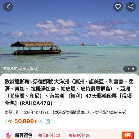
拉羅湯加島(庫克群島)
1
18
歌詩達郵輪~莎倫娜號 大洋洲（澳洲、諾美亞、利富島、斐
濟、東加、 拉羅湯加島、帕皮堤、皮特凱恩群島）、亞洲
（菲律賓、印尼）、南美洲 （智利）47天郵輪船票【稅項
全包】
(
RAHCA47Q
)
出發日期: 2026年10月23日【香港啟德郵輪碼頭上船，智利聖地亞哥泊岸】
50,899
HKD
/人
新客禮包
領取
每位即減220
每位即減100