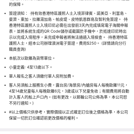
的保障。
簽證須知： ‧持有效香港特區護照人士入境菲律賓、諾美亞、利富島、
婓濟、東加、拉羅湯加島、帕皮堤、皮特凱恩群島及智利免簽證。 ‧持
香港特區護照人士入境印尼必需在出發前3天內完成填寫電子海關申報
表，並將系統生成的QR Code儲存或截圖於手機中，於抵達印尼時出
示以完成入境程序，未完成申報者將無法通過入境檢查。 ‧持香港特區
護照人士，經本公司辦理澳洲電子簽證，費用$250。 (詳情請向分行
職員查詢)
本航次以歐羅為貨幣單位。
小童定義: 4至13歲以下。
單人報名之客人須繳付單人房附加費。
客人另須船上服務生小費，露台房/海景房/內艙房每人每晚歐羅11元，
4至14歲兒童每人每晚歐羅6元，3歲或以下兒童免收；有關費用將自動
計入客人的船上戶口內。(如有更改，以郵輪公司公佈為準，本公司恕
不另行通知。)
#以上價格只供參考，實際價錢以正式確定訂位後之價格為準，本公司
保留一切於訂位確認前更改價格的權利。