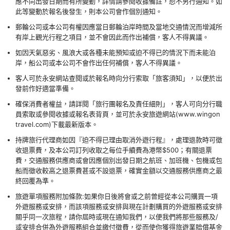
應不同出發日期而有所變動，詳情請參閱收據備註，恕不另行通知。如
此等變動於報名後發生，則本公司會作個別通知。
郵輪公司或本公司有權因應當日郵輪泊岸時間及當地交通情況而增減所
有岸上觀光行程之項目，並不會因此而作出補償，客人不得異議。
如因天氣惡劣、風浪大或各種未能預知或迫不得已的情況下而未能泊
岸，船公司或本公司不會作出任何補償，客人不得異議。
客人可於永安網站查閱或於報名時向分行索取「旅客須知」，以便於出
發前作好適當準備。
確保消費者權益，請詳閱「旅行團報名及責任細則」，客人可向分行職
員索取或參閱收據或報名表背頁，並可於永安旅遊網站(www.wingon
travel.com)下載最新版本。
持牌旅行代理商如因『迫不得已理由取消外遊行程』，處理退款時可徵
收退票費，及本公司訂列收取之每位手續費為港幣$500；有關退票
費，交通服務供應商或會因應個別出發日期之航班、加班機、包機或包
船而徵收較高之退票費甚或不設退票，確實金額以交通服務供應商之最
終回覆為準。
旅遊單項服務附加條款:如果你日後將會或之前曾經從本公司購買一項
外遊服務或安排，而該項服務或安排與現在計劃購買的外遊服務或安排
關乎同一次旅程，請你屆時或現在通知我們，以便我們將那些服務及/
或安排合併為外遊服務組合並繳付徵費，從而使你獲得旅遊業賠償基金