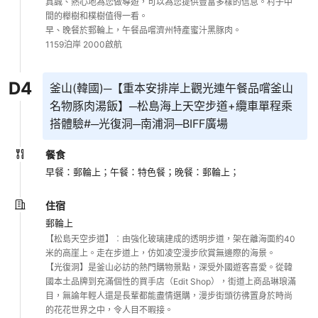
真誠、熱心地為您做導遊，可以為您提供豐富多樣的信息。村子中
間的櫸樹和樸樹值得一看。 

早、晚餐於郵輪上，午餐品嚐濟州特產蜜汁黑豚肉。

1159泊岸 2000啟航
D
4
釜山(韓國)─【重本安排岸上觀光連午餐品嚐釜山
名物豚肉湯飯】─松島海上天空步道+纜車單程乘
搭體驗#─光復洞─南浦洞─BIFF廣場
餐食
早餐：郵輪上；
午餐：特色餐；
晚餐：郵輪上；
住宿
郵輪上
【松島天空步道】︰由強化玻璃建成的透明步道，架在離海面約40
米的高崖上。走在步道上，仿如凌空漫步欣賞無邊際的海景。

【光復洞】是釜山必訪的熱門購物景點，深受外國遊客喜愛。從韓
國本土品牌到充滿個性的買手店（Edit Shop），街道上商品琳琅滿
目，無論年輕人還是長輩都能盡情選購，漫步街頭彷彿置身於時尚
的花花世界之中，令人目不暇接。
