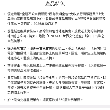
產品特色
優遊緻選*全程不設自費活動*所有稅項全包*免收旅行團服務費//上海
吳淞口國際郵輪碼頭上船，香港啟德郵輪碼頭泊岸//郵輪啟航(5晚郵輪
住宿)//出發日期：2026年10月31日
前往城隍廟美食街區，品嚐生煎包等地道美食，感受老上海的獨特韻
味//前往韓國~ 濟洲，飽覽「UNESCO 世界文化遺產」城山日出峰之
自然美景。
探訪新場古鎮，漫步在古色古香的街道上，重走《色戒》、《葉問》等
電影的拍攝地，重溫那些銀幕上的經典瞬間。還能一嚐那些走紅網絡的
地道小吃，體驗上海的風土人情。
前往釜山，暢玩松島海上天空步道連纜車單程乘搭體驗，可以將松島一
帶的美麗風光盡收眼底。
皇家加勒比國際遊輪「超量子系列」的第一艘超級郵輪斥巨資打造，除
了保留量子系列特色設施外，更加入多項創新餐飲、設施等，在客房、
餐飲、娛樂和科技等也全面升級， 讓您和家人在超量子郵輪上度過難
忘的海上假期。
船上設有北極星觀景台，讓賓客欣賞360度世界景觀。