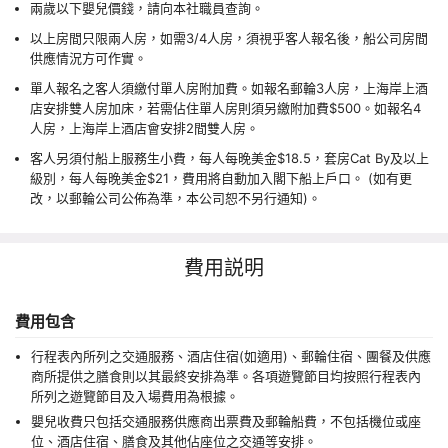
兩歲以下嬰兒價錢，請向本社職員查詢。
以上房間只限兩人房，如需3/4人房，須視乎客人報名後，船公司房間
供應情況方可作實。
單人報名之客人須繳付單人房附加費。如報名郵輪3人房，上海岸上酒
店安排雙人房加床，若需佔住單人房則須另繳附加費$500。如報名4
人房，上海岸上酒店會安排2間雙人房。
客人另須付船上服務生小費，每人每晚美金$18.5，套房Cat By及以上
級別，每人每晚美金$21，費用將自動加入閣下船上戶口。 (如有更
改，以郵輪公司公佈為準，本公司恕不另行通知)。
費用説明
費用包含
行程表內所列之交通服務、酒店住宿(如適用)、郵輪住宿、團餐及供應
商所提供之膳食則以其最終安排為準。各項遊覽節目均按照行程表內
所列之遊覽節目及入場費用為根據。
嬰兒收費只包括交通服務供應商出票費及郵輪船費，不包括機位或座
位、酒店住宿、膳食及其他佔座位之交通等安排。