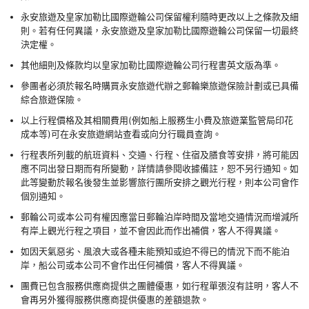
永安旅遊及皇家加勒比國際遊輪公司保留權利隨時更改以上之條款及細
則。若有任何異議，永安旅遊及皇家加勒比國際遊輪公司保留一切最終
決定權。
其他細則及條款均以皇家加勒比國際遊輪公司行程書英文版為準。
參團者必須於報名時購買永安旅遊代辦之郵輪樂旅遊保險計劃或已具備
綜合旅遊保險。
以上行程價格及其相關費用(例如船上服務生小費及旅遊業監管局印花
成本等)可在永安旅遊網站查看或向分行職員查詢。
行程表所列載的航班資料、交通、行程、住宿及膳食等安排，將可能因
應不同出發日期而有所變動，詳情請參閱收據備註，恕不另行通知。如
此等變動於報名後發生並影響旅行團所安排之觀光行程，則本公司會作
個別通知。
郵輪公司或本公司有權因應當日郵輪泊岸時間及當地交通情況而增減所
有岸上觀光行程之項目，並不會因此而作出補償，客人不得異議。
如因天氣惡劣、風浪大或各種未能預知或迫不得已的情況下而不能泊
岸，船公司或本公司不會作出任何補償，客人不得異議。
團費已包含服務供應商提供之團體優惠，如行程單張沒有註明，客人不
會再另外獲得服務供應商提供優惠的差額退款。