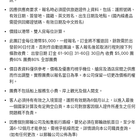
因應供應商要求，報名時必須提供旅遊證件上資料，包括：護照號碼、
有效日期、簽發地、國籍、英文姓名、出生日期及地點。(國內線產品
需提供回鄉證號碼、有效日期及中文姓名)
價錢以港幣、雙人房每位計算。
此團訂金每位港幣$5,000，一經報名，訂金將不獲退回，餘款需於出
發前90日付清，否則作自動退團論。客人報名後若取消行程則按下列
條款收費： 出發日期 訂金 61-90日 31-60日 30日內 收費 $5,000 團
費60% 團費80% 全部團費
價目表資料僅供參考，價格及優惠均視乎機位、艙房及酒店房間之供應
而作出調整，實際團費以報名當日為準。本公司保留一切更改價格的權
利。
團費不包括船上服務生小費、岸上觀光及個人開支。
客人必須持有有效之入境簽證，護照有效期為6個月以上，以進入最後
一個國家計算及有足夠空白頁。本公司對旅客因個人證件所產生之任何
問題概不負責。
因應個別郵輪公司及船隻航行路線，嬰兒必須在郵輪啟航首日，至少年
滿6-12個月才能參加，需視乎航線而定，詳情請向本公司職員查詢。
(如有任何更改，以郵輪公司公佈為準)