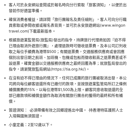
客人可於永安網站查閱或於報名時向分行索取「旅客須知」，以便於出
發前作好適當準備。
確保消費者權益，請詳閱「旅行團報名及責任細則」，客人可向分行職
員索取或參閱收據或報名表背頁，並可於永安旅遊網站(www.wingon
travel.com)下載最新版本。
根據旅遊業監管局(旅監局)發出的指令，持牌旅行代理商如因『迫不得
已理由取消外遊旅行團』，處理退款時可徵收退票費，及本公司訂列收
取之每位手續費為港幣$500；有關退票費，交通服務供應商或會因應
個別出發日期之航班、加班機、包機或包船而徵收較高之退票費甚或不
設退票，確實金額以交通服務供應商之最終回覆為準；就旅監局發出的
指令，請瀏覽旅監局網站(https://tia.org.hk/)。
在沒有迫不得已理由的情況下，任何已成團的旅行團被取消出發，本公
司將向每位顧客退還所有已繳付的款項，並按旅遊業監管局所訂之條例
補償團費的15%，以每位港幣$1,500為上限。顧客同意收取退還的全
部已繳款項和補償金額作為取消有關旅行團合約獲得的最終和所有補
償。
簽證須知： ‧必須帶備有效之回鄉證進出中國。 ‧持香港特區護照人士
入境韓國無須簽證。
小童定義：2至12歲以下。