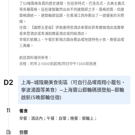
了52幢風格各異的歷史建築，包括哥特式、巴洛克式、古典主義式
等各種風格。這些建築雖然出自不同建築師之手，風格迥異，但建
築格調統一，建築輪廓協調，在黃浦江西岸劃出了一道優美的天際
線。

住宿：【國際五星級】伊敦康得思酒店奉賢前昇希爾頓酒店或寶華
喜來登酒店或青浦鉑爾曼酒店或同級酒店。

早餐於航機上，午餐於新場古鎮自費品嚐地道特色小食，晚餐品嚐
三黃雞。

航班資料僅供參考：

D
2
上海─城隍廟美食街區（可自行品嚐南翔小籠包、
寧波湯圓等美食）─上海寶山郵輪碼頭登船─郵輪
啟航(5晚郵輪住宿)
餐食
早餐：酒店內；
午餐：自理；
晚餐：郵輪上；
住宿