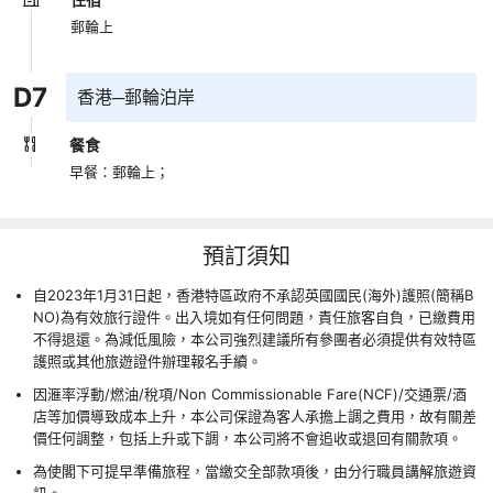
郵輪上
D
7
香港─郵輪泊岸
餐食
早餐：郵輪上；
預訂須知
自2023年1月31日起，香港特區政府不承認英國國民(海外)護照(簡稱B
NO)為有效旅行證件。出入境如有任何問題，責任旅客自負，已繳費用
不得退還。為減低風險，本公司強烈建議所有參團者必須提供有效特區
護照或其他旅遊證件辦理報名手續。
因滙率浮動/燃油/稅項/Non Commissionable Fare(NCF)/交通票/酒
店等加價導致成本上升，本公司保證為客人承擔上調之費用，故有關差
價任何調整，包括上升或下調，本公司將不會追收或退回有關款項。
為使閣下可提早準備旅程，當繳交全部款項後，由分行職員講解旅遊資
訊。