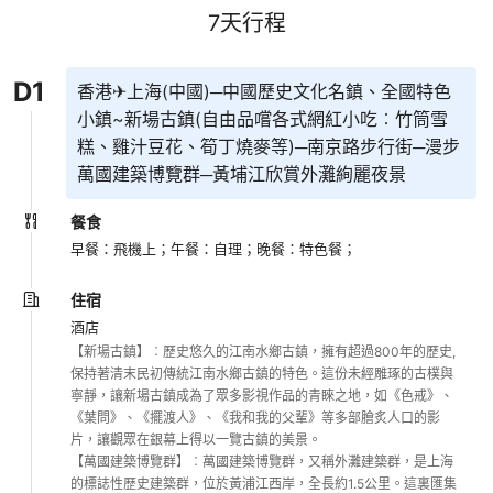
7
天行程
D
1
香港✈上海(中國)─中國歷史文化名鎮、全國特色
小鎮~新場古鎮(自由品嚐各式網紅小吃︰竹筒雪
糕、雞汁豆花、筍丁燒麥等)─南京路步行街─漫步
萬國建築博覽群─黃埔江欣賞外灘絢麗夜景
餐食
早餐：飛機上；
午餐：自理；
晚餐：特色餐；
住宿
酒店
【新場古鎮】︰歷史悠久的江南水鄉古鎮，擁有超過800年的歷史,
保持著清末民初傳統江南水鄉古鎮的特色。這份未經雕琢的古樸與
寧靜，讓新場古鎮成為了眾多影視作品的青睞之地，如《色戒》、
《葉問》、《擺渡人》、《我和我的父輩》等多部膾炙人口的影
片，讓觀眾在銀幕上得以一覽古鎮的美景。

【萬國建築博覽群】︰萬國建築博覽群，又稱外灘建築群，是上海
的標誌性歷史建築群，位於黃浦江西岸，全長約1.5公里。這裏匯集