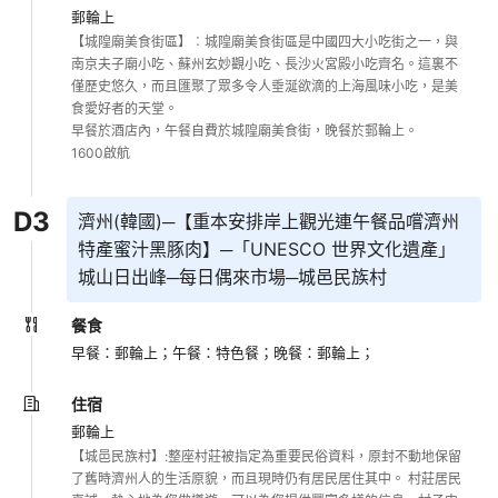
郵輪上
【城隍廟美食街區】︰城隍廟美食街區是中國四大小吃街之一，與
南京夫子廟小吃、蘇州玄妙觀小吃、長沙火宮殿小吃齊名。這裏不
僅歷史悠久，而且匯聚了眾多令人垂涎欲滴的上海風味小吃，是美
食愛好者的天堂。

早餐於酒店內，午餐自費於城隍廟美食街，晚餐於郵輪上。

1600啟航
D
3
濟州(韓國)─【重本安排岸上觀光連午餐品嚐濟州
特產蜜汁黑豚肉】─「UNESCO 世界文化遺產」
城山日出峰─每日偶來市場─城邑民族村
餐食
早餐：郵輪上；
午餐：特色餐；
晚餐：郵輪上；
住宿
郵輪上
【城邑民族村】:整座村莊被指定為重要民俗資料，原封不動地保留
了舊時濟州人的生活原貌，而且現時仍有居民居住其中。 村莊居民