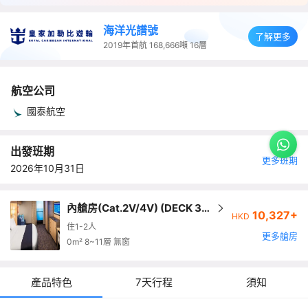
海洋光譜號
了解更多
2019年首航
168,666噸
16層
航空公司
國泰航空
出發班期
更多班期
2026年10月31日
內艙房(Cat.2V/4V) (DECK 3,7
10,327+
HKD
-13) (1-2人房)
住1-2人
更多艙房
0m² 8~11層 無窗
產品特色
7天行程
須知