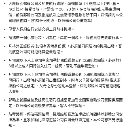
因應個別郵輪公司及船隻航行路線，孕婦懷孕 24 週或以上(按回程日
期計算)不接受登船，孕婦懷孕 20- 23 週，在登船時須出示醫生證明
信；部份郵輪公司及指定航次之最高懷孕週數有所不同，詳情請向本公
司職員查詢。(如有任何更改，以郵輪公司公佈為準)
停留人客須自行安排交通工具前往機場。
請攜帶一個小旅行袋，因為在上岸前一個晚上，服務員會先收取行李。
凡持外國護照者(如沒有香港身份證)，必須帶同原居地的機票出發，否
則航空公司可能拒絕其登機返港。
凡18歲以下人士參加皇家加勒比國際遊輪公司亞洲航線團隊，必須與1
8歲以上成人同行並入住同一艙房，否則不能單獨登船。
凡18歲以下人士參加皇家加勒比國際遊輪公司亞洲航線團隊而非與父
母同行，出發時必須帶同出世紙副本、附有父母簽名的授權書(格式須
按船公司之規定)、父母之身份證副本登船，否則郵輪公司有權拒絕客
人登船。
郵輪上餐廳坐位及艙房住宿乃根據皇家加勒比國際遊輪公司實際供應而
定，以郵輪公司最後安排為準，客人不得異議。
航程路線、停泊碼頭位置、接駁船服務及泊岸啟航時間將以郵輪公司安
排為準，皇家加勒比國際遊輪公司保留最終決定權，本公司恕不另行通
知。