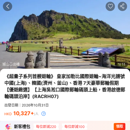
城山日出峰
1
11
《超量子系列首艘遊輪》 皇家加勒比國際遊輪~海洋光譜號
中國(上海)、韓國(濟州、釜山)、香港 7天豪華郵輪假期
【優遊緻選】【上海吳淞口國際郵輪碼頭上船，香港啟德郵
輪碼頭泊岸】
(
RACRH07
)
出發日期：2026年10月31日
10,327
HKD
/人
新客禮包
領取
每位即減220
每位即減100