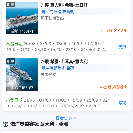
船票
7-晚 意大利-希臘-土耳其
地中海郵輪
神曲號
那不勒斯登船
6,277
+
HKD
編號
T156171
出發日期
20/08，27/08，03/09，10/09，17/09，2
更多
4/09，01/10，08/10，15/10，22/10，24/06/2027，
22/07，29/07，19/08，02/09，16/09
船票
7-晚 希臘-土耳其-意大利
地中海郵輪
神曲號
羅馬登船
6,498
+
HKD
編號
T156157
出發日期
21/08，04/09，11/09，18/09，25/09，02/
更多
10，09/10，16/10，23/10，25/06/2027，23/07，3
0/07，20/08，03/09，17/09
查看更多
海洋奧德賽號 意大利、希臘