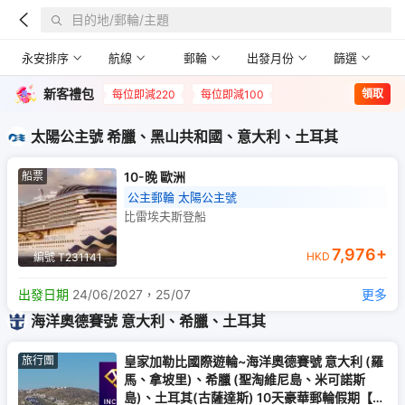
目的地/郵輪/主題
永安排序
航線
郵輪
出發月份
篩選
新客禮包
領取
每位即減220
每位即減100
太陽公主號 希臘、黑山共和國、意大利、土耳其
船票
10-晚 歐洲
公主郵輪
太陽公主號
比雷埃夫斯登船
7,976
+
HKD
編號
T231141
出發日期
24/06/2027，25/07
更多
海洋奧德賽號 意大利、希臘、土耳其
旅行團
皇家加勒比國際遊輪~海洋奧德賽號 意大利 (羅
馬、拿坡里)、希臘 (聖淘維尼島、米可諾斯
島)、土耳其(古薩達斯) 10天豪華郵輪假期【優