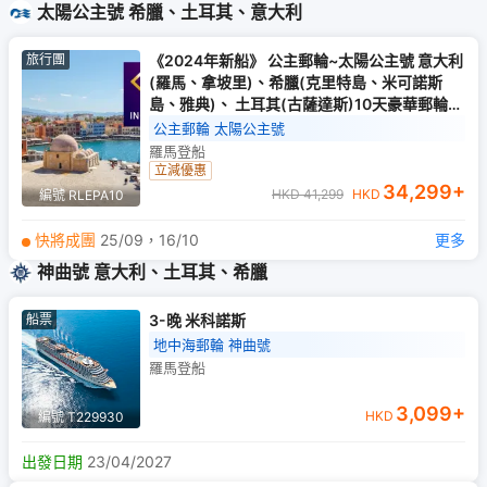
太陽公主號 希臘、土耳其、意大利
旅行團
《2024年新船》 公主郵輪~太陽公主號 意大利
(羅馬、拿坡里)、希臘(克里特島、米可諾斯
島、雅典)、 土耳其(古薩達斯)10天豪華郵輪假
期【優遊全包】
公主郵輪
太陽公主號
羅馬登船
立減優惠
34,299
+
HKD
41,299
HKD
編號
RLEPA10
快將成團
25/09，16/10
更多
神曲號 意大利、土耳其、希臘
船票
3-晚 米科諾斯
地中海郵輪
神曲號
羅馬登船
3,099
+
HKD
編號
T229930
出發日期
23/04/2027