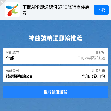
下載APP即送總值$710旅行團優惠
下載
券
神曲號精選郵輪推薦
登船城市
關鍵詞
全部
郵輪公司
出發月份
請選擇郵輪公司
全部出發月份
搜尋最佳遊輪