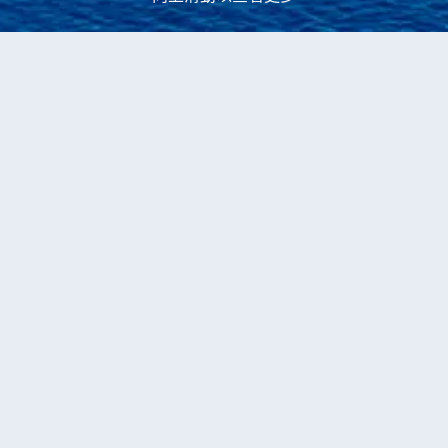
永安郵輪
名人海極號郵輪
名人海極號2027年09月出發
當前獲取到
3
個
名人海極號2027年09月
出發
的
郵輪產
品
船票
11-晚 歐洲
名人郵輪
名人海極號
羅馬登船
編號
T93290
15,193
+
HKD
出發日期
27/09/2027
船票
10-晚 歐洲
名人郵輪
名人海極號
羅馬登船