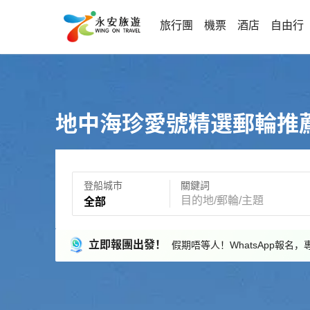
旅行團
機票
酒店
自由行
地中海珍愛號精選郵輪推
登船城市
關鍵詞
全部
立即報團出發！
假期唔等人！WhatsApp報名