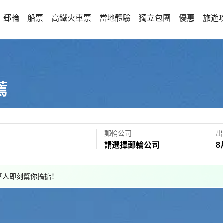
郵輪
船票
高鐵火車票
當地體驗
獨立包團
優惠
旅遊
薦
郵輪公司
出
請選擇郵輪公司
8
，專人即刻幫你搞掂！