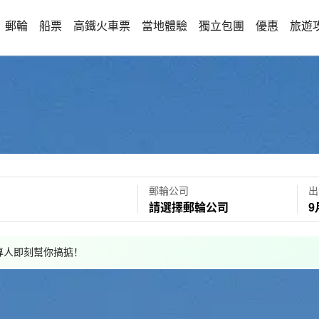
郵輪
船票
高鐵火車票
當地體驗
獨立包團
優惠
旅遊
郵輪公司
出
請選擇郵輪公司
9
，專人即刻幫你搞掂！