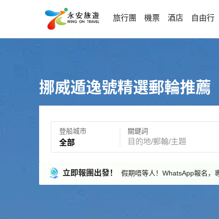
旅行團
機票
酒店
自由行
挪威遁逸號精選郵輪推薦
登船城市
關鍵詞
全部
立即報團出發！
假期唔等人！WhatsApp報名