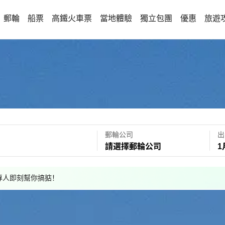
郵輪
船票
高鐵火車票
當地體驗
獨立包團
優惠
旅遊
郵輪公司
出
請選擇郵輪公司
1
，專人即刻幫你搞掂！