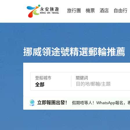
旅行團
機票
酒店
自由行
挪威領途號精選郵輪推薦
登船城市
關鍵詞
全部
立即報團出發！
假期唔等人！WhatsApp報名