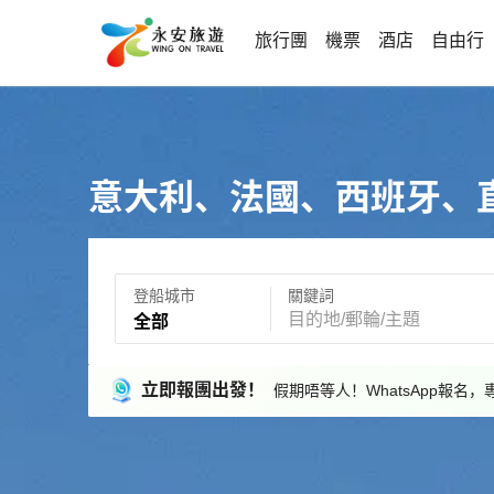
旅行團
機票
酒店
自由行
意大利、法國、西班牙、
登船城市
關鍵詞
全部
立即報團出發！
假期唔等人！WhatsApp報名