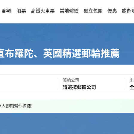
郵輪
船票
高鐵火車票
當地體驗
獨立包團
優惠
旅遊
直布羅陀、英國精選郵輪推薦
郵輪公司
出
請選擇郵輪公司
，專人即刻幫你搞掂！