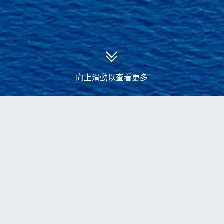
向上滑動以查看更多
永安郵輪
波多黎各、美屬維爾京羣島、聖基茨和尼維斯、多米尼
克、格林納達、巴巴多斯郵輪旅遊
當前獲取到
3
個
波多黎各、美屬維爾京羣島、聖基茨
和尼維斯、多米尼克、格林納達、巴巴多斯
的
郵輪產
品
船票
7-晚 加勒比
公主郵輪
皇冠公主號
聖胡安登船