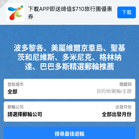
下載APP即送總值$710旅行團優惠
下載
券
波多黎各、美屬維爾京羣島、聖基
茨和尼維斯、多米尼克、格林納
達、巴巴多斯精選郵輪推薦
登船城市
關鍵詞
全部
郵輪公司
出發月份
請選擇郵輪公司
全部出發月份
搜尋最佳遊輪