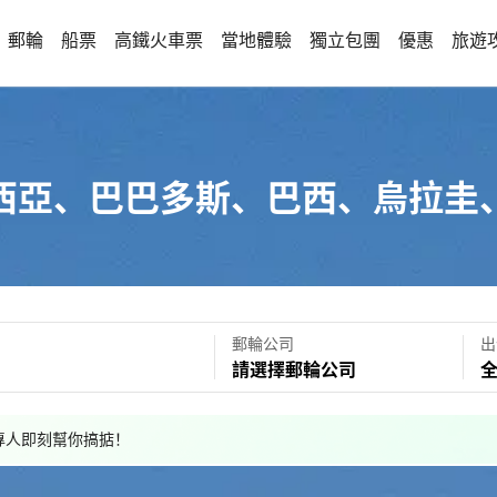
郵輪
船票
高鐵火車票
當地體驗
獨立包團
優惠
旅遊
西亞、巴巴多斯、巴西、烏拉圭
郵輪公司
出
請選擇郵輪公司
，專人即刻幫你搞掂！