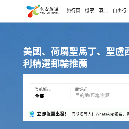
旅行團
機票
酒店
自由行
美國、荷屬聖馬丁、聖盧
利精選郵輪推薦
登船城市
關鍵詞
全部
立即報團出發！
假期唔等人！WhatsApp報名