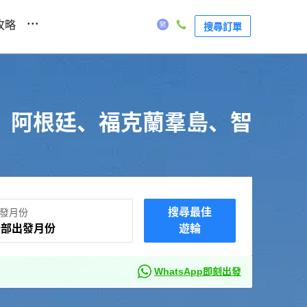
...
攻略
搜尋訂單
、阿根廷、福克蘭羣島、智
搜尋最佳
發月份
全部出發月份
遊輪
WhatsApp即刻出發