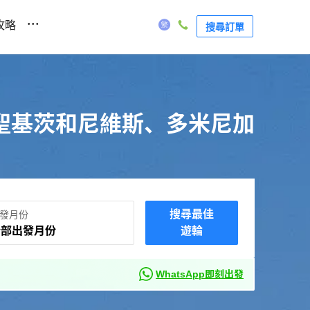
...
攻略
搜尋訂單
聖基茨和尼維斯、多米尼加
搜尋最佳
發月份
全部出發月份
遊輪
WhatsApp即刻出發