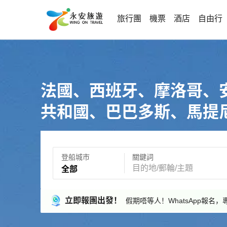
旅行團
機票
酒店
自由行
法國、西班牙、摩洛哥、
共和國、巴巴多斯、馬提
登船城市
關鍵詞
全部
立即報團出發！
假期唔等人！WhatsApp報名