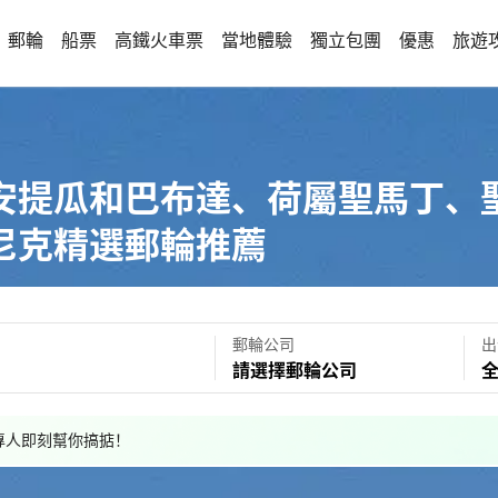
郵輪
船票
高鐵火車票
當地體驗
獨立包團
優惠
旅遊
安提瓜和巴布達、荷屬聖馬丁、
尼克精選郵輪推薦
郵輪公司
出
請選擇郵輪公司
，專人即刻幫你搞掂！