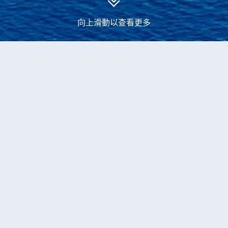
向上滑動以查看更多
永安郵輪
意大利、克羅地亞、法國、西班牙郵輪旅遊
當前獲取到
1
個
意大利、克羅地亞、法國、西班牙
的
郵輪產品
船票
14-晚 歐洲
皇后遊輪
伊利沙伯皇后號
的里雅斯特登船
編號
T198437
12,198
+
HKD
出發日期
04/06/2027