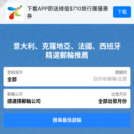
下載APP即送總值$710旅行團優惠
下載
券
意大利、克羅地亞、法國、西班牙
精選郵輪推薦
登船城市
關鍵詞
全部
郵輪公司
出發月份
請選擇郵輪公司
全部出發月份
搜尋最佳遊輪