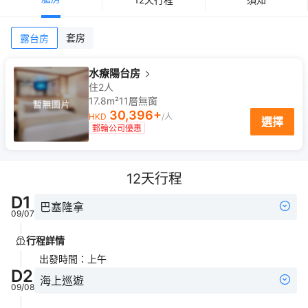
套房
露台房
水療陽台房
住2人
17.8m²
11
層
無窗
30,396
+
HKD
/人
選擇
郵輪公司優惠
12
天行程
D
1
巴塞隆拿
09/07
行程詳情
出發時間
：
上午
D
2
海上巡遊
09/08