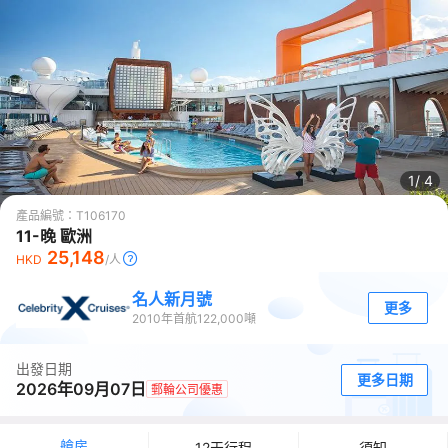
1/
4
產品編號：
T106170
11-晚 歐洲
25,148
HKD
/人
名人新月號
更多
2010
年首航
122,000
噸
出發日期
更多日期
2026年09月07日
郵輪公司優惠
艙房
12天行程
須知