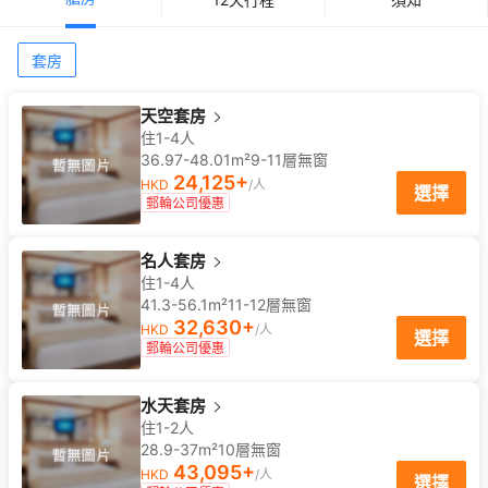
套房
天空套房
住1-4人
36.97-48.01m²
9-11
層
無窗
24,125
+
HKD
/人
選擇
郵輪公司優惠
名人套房
住1-4人
41.3-56.1m²
11-12
層
無窗
32,630
+
HKD
/人
選擇
郵輪公司優惠
水天套房
住1-2人
28.9-37m²
10
層
無窗
43,095
+
HKD
/人
選擇