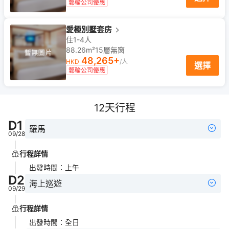
郵輪公司優惠
愛極別墅套房
住1-4人
88.26m²
15
層
無窗
48,265
+
HKD
/人
選擇
郵輪公司優惠
12
天行程
D
1
羅馬
09/28
行程詳情
出發時間
：
上午
D
2
海上巡遊
09/29
行程詳情
出發時間
：
全日