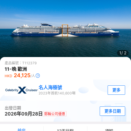
1/
2
產品編號：
T112379
11-晚 歐洲
24,125
HKD
/人
名人海極號
更多
2023
年首航
140,600
噸
出發日期
更多日期
2026年09月28日
郵輪公司優惠
艙房
12天行程
須知