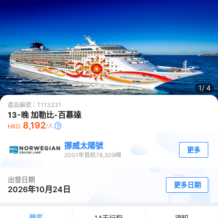
1/
4
產品編號：
T113331
13-晚 加勒比-百慕達
8,192
HKD
/人
挪威太陽號
更多
2001
年首航
78,309
噸
出發日期
更多日期
2026年10月24日
艙房
14天行程
須知