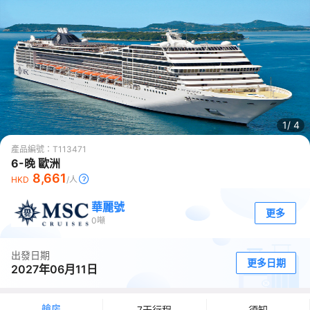
1/
4
產品編號：
T113471
6-晚 歐洲
8,661
HKD
/人
華麗號
更多
0
噸
出發日期
更多日期
2027年06月11日
艙房
7天行程
須知