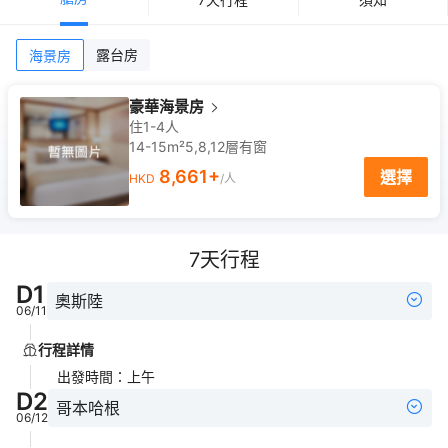
露台房
海景房
豪華海景房
住1-4人
14-15m²
5,8,12
層
有窗
8,661
+
選擇
HKD
/人
7
天行程
D
1
奧斯陸
06/11
行程詳情
出發時間
：
上午
D
2
哥本哈根
06/12