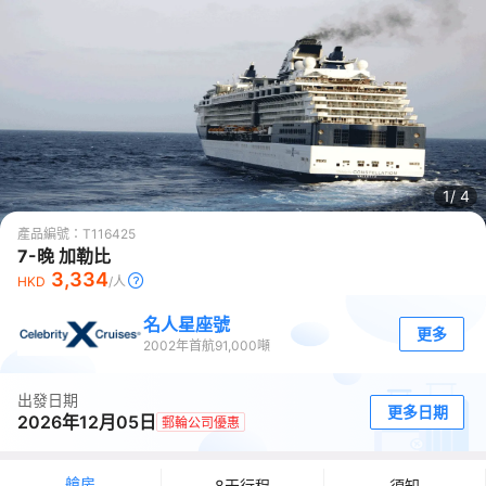
1/
4
產品編號：
T116425
7-晚 加勒比
3,334
HKD
/人
名人星座號
更多
2002
年首航
91,000
噸
出發日期
更多日期
2026年12月05日
郵輪公司優惠
艙房
8天行程
須知