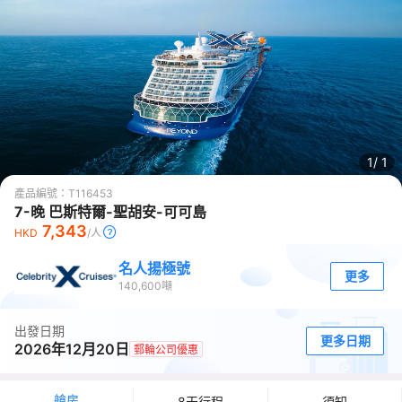
1/
1
產品編號：
T116453
7-晚 巴斯特爾-聖胡安-可可島
7,343
HKD
/人
名人揚極號
更多
140,600
噸
出發日期
更多日期
2026年12月20日
郵輪公司優惠
艙房
8天行程
須知