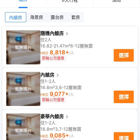
海景房
露台房
套房
內艙房
隨機內艙房
住2人
16.82-21.47m²
6-12
層
無窗
8,818
+
HKD
/人
選擇
郵輪公司優惠
內艙房
住1-2人
16.8m²
3,6-12
層
無窗
9,077
+
HKD
/人
選擇
郵輪公司優惠
豪華內艙房
住1-2人
18.8m²
3,7-12
層
無窗
9,085
+
HKD
/人
選擇