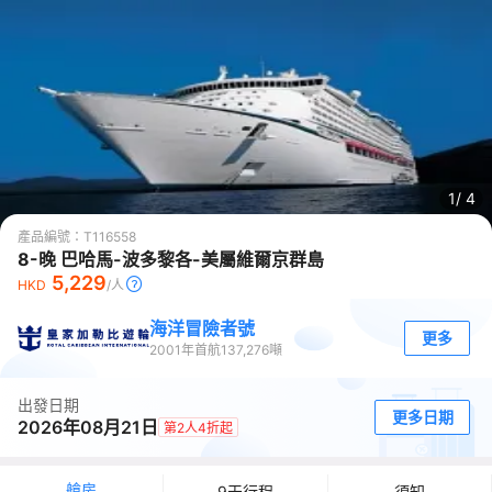
1/
4
產品編號：
T116558
8-晚 巴哈馬-波多黎各-美屬維爾京群島
5,229
HKD
/人
海洋冒險者號
更多
2001
年首航
137,276
噸
出發日期
更多日期
2026年08月21日
第2人4折起
艙房
9天行程
須知