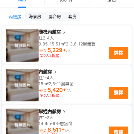
海景房
露台房
套房
內艙房
隨機內艙房
住2-4人
9.85-15.51m²
2-3,6-12
層
無窗
5,229
+
HKD
/人
選擇
第2人4折起
內艙房
住1-4人
15m²
2,6-11
層
無窗
5,420
+
HKD
/人
選擇
第2人4折起
聯通內艙房
住1-2人
14.9m²
6-9
層
無窗
8,511
+
HKD
/人
選擇