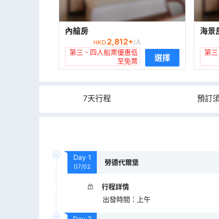
內艙房
海景
2,812
+
HKD
/人
第三、四人船票優惠低
第三
選擇
至免票
7天行程
預訂
Day
1
勞德代爾堡
07/02
行程詳情
出發時間
：
上午
Day
2