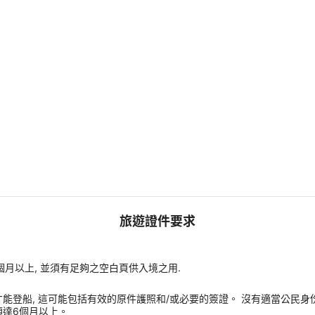
旅遊證件要求
個月以上, 並須有足夠之空白頁供入境之用.
能登船, 這可能包括有效的原件護照和/或必要的簽證。 沒有適當公民身
須達6個月以上。