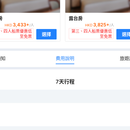
房
露台房
3,433
+
3,825
+
HKD
/人
HKD
/人
、四人船票優惠低
第三、四人船票優惠低
選擇
選
至免票
至免票
須知
費用說明
旅遊
7
天行程