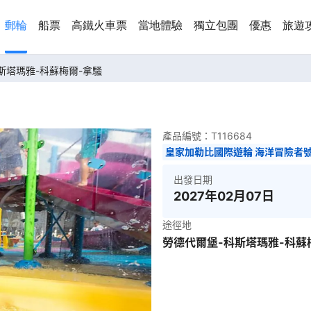
郵輪
船票
高鐵火車票
當地體驗
獨立包團
優惠
旅遊
科斯塔瑪雅-科蘇梅爾-拿騷
產品編號：
T116684
皇家加勒比國際遊輪 海洋冒險者
出發日期
2027年02月07日
途徑地
勞德代爾堡-科斯塔瑪雅-科蘇