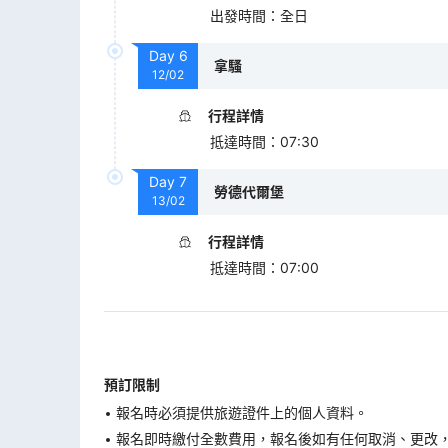
出發時間
：
全日
Day
6
拿騷
12/02
行程詳情
抵達時間
：
07:30
Day
7
勞德代爾堡
13/02
行程詳情
抵達時間
：
07:00
預訂限制
報名時必須提供旅遊證件上的個人資料。
報名即時繳付全數費用，報名後如有任何取消、更改，在