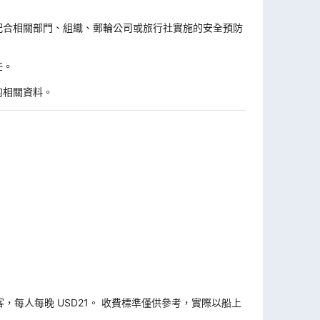
。
配合相關部門、組織、郵輪公司或旅行社實施的安全預防
任。
的相關資料。
旅客，每人每晚 USD21。 收費標準僅供參考，實際以船上