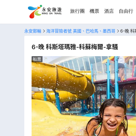
旅行團
機票
酒店
自由行
永安郵輪
海洋冒險者號 美國、巴哈馬、墨西哥
6-晚 
6-晚 科斯塔瑪雅-科蘇梅爾-拿騷
船票