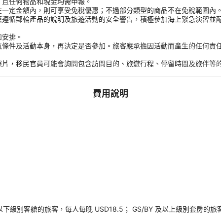
，且任何物品和現金均需申報。
在一定金額內，則可享受免稅優惠；不過部分類型的商品不在免稅範圍內
應遵循郵輪產品的說明及旅遊活動的安全警告，積極參加海上緊急演習並
和安排。
氣條件及活動本身，再決定是否參加。旅客應承擔因活動而產生的任何責
。
照片，移民官員可能會詢問包含訪問目的、旅遊行程、停留時間及旅伴等
費用說明
以下級別客艙的旅客，每人每晚 USD18.5； GS/BY 及以上級別套房的