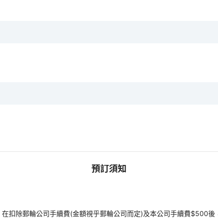
預訂須知
扣除郵輪公司手續費(金額視乎郵輪公司而定)及本公司手續費$500後