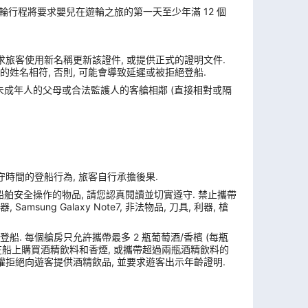
遊輪行程將要求嬰兒在遊輪之旅的第一天至少年滿 12 個
求旅客使用新名稱更新該證件, 或提供正式的證明文件.
姓名相符, 否則, 可能會導致延遲或被拒絕登船.
與未成年人的父母或合法監護人的客艙相鄰 (直接相對或隔
遵守時間的登船行為, 旅客自行承擔後果.
舶安全操作的物品, 請您認真閱讀並切實遵守. 禁止攜帶
ung Galaxy Note7, 非法物品, 刀具, 利器, 槍
. 每個艙房只允許攜帶最多 2 瓶葡萄酒/香檳 (每瓶
, 在船上購買酒精飲料和香煙, 或攜帶超過兩瓶酒精飲料的
權拒絕向遊客提供酒精飲品, 並要求遊客出示年齡證明.