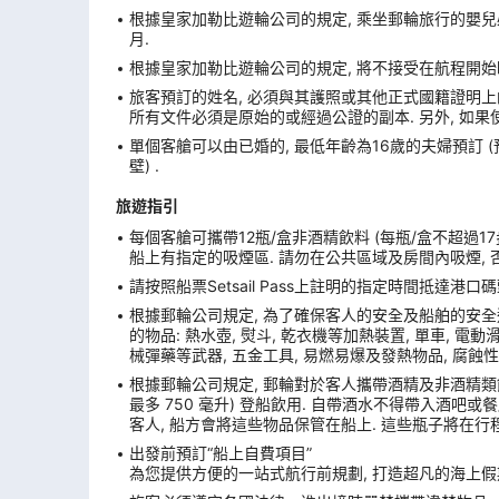
根據皇家加勒比遊輪公司的規定, 乘坐郵輪旅行的嬰兒必
月.
根據皇家加勒比遊輪公司的規定, 將不接受在航程開始
旅客預訂的姓名, 必須與其護照或其他正式國籍證明上的
所有文件必須是原始的或經過公證的副本. 另外, 如果
單個客艙可以由已婚的, 最低年齡為16歲的夫婦預訂 
壁) .
旅遊指引
每個客艙可攜帶12瓶/盒非酒精飲料 (每瓶/盒不超過17
船上有指定的吸煙區. 請勿在公共區域及房間內吸煙, 
請按照船票Setsail Pass上註明的指定時間抵達
根據郵輪公司規定, 為了確保客人的安全及船舶的安全
的物品: 熱水壺, 熨斗, 乾衣機等加熱裝置, 單車, 電動滑板
械彈藥等武器, 五金工具, 易燃易爆及發熱物品, 腐蝕性
根據郵輪公司規定, 郵輪對於客人攜帶酒精及非酒精類飲
最多 750 毫升) 登船飲用. 自帶酒水不得帶入酒吧
客人, 船方會將這些物品保管在船上. 這些瓶子將在行
出發前預訂“船上自費項目”
為您提供方便的一站式航行前規劃, 打造超凡的海上假期