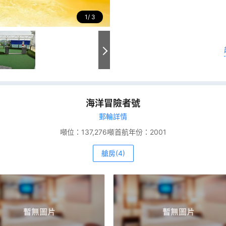
1
3
海洋冒險者號
郵輪詳情
噸位：
137,276噸
首航年份：
2001
艙房(4)