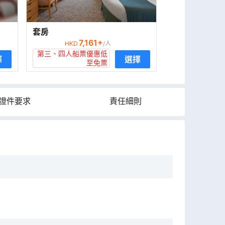
套房
7,161
+
HKD
/人
第三、四人船票優惠低
擇
選擇
至免票
證件要求
責任細則