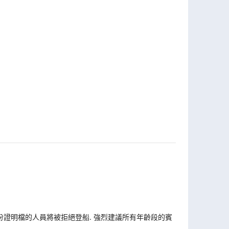
份證明檔的人員將被拒絕登船. 強烈建議所有年齡段的賓