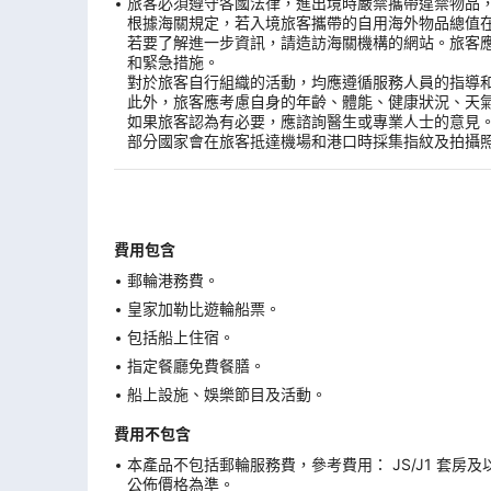
旅客必須遵守各國法律，進出境時嚴禁攜帶違禁物品
根據海關規定，若入境旅客攜帶的自用海外物品總值
若要了解進一步資訊，請造訪海關機構的網站。旅客
和緊急措施。
對於旅客自行組織的活動，均應遵循服務人員的指導
此外，旅客應考慮自身的年齡、體能、健康狀況、天
如果旅客認為有必要，應諮詢醫生或專業人士的意見
部分國家會在旅客抵達機場和港口時採集指紋及拍攝
費用包含
郵輪港務費。
皇家加勒比遊輪船票。
包括船上住宿。
指定餐廳免費餐膳。
船上設施、娛樂節目及活動。
費用不包含
本產品不包括郵輪服務費，參考費用： JS/J1 套房及
公佈價格為準。