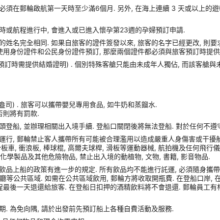
須在郵輪啟航第一天時至少滿6個月. 另外, 在海上連續 3 天或以上的
時或航程進行中, 會進入或已進入懷孕第23週的孕婦預訂申請.
姓名完全相同. 如果自旅客的證件簽發以來, 旅客的名字已經更改, 則要
使用身份證件和公民身份證件預訂, 那麼兩個證件都必須與旅客預訂時提供的
(預訂時需提供結婚證明) . 個別特殊客艙只能由未成年人獨佔, 而該客艙
盎司) . 旅客可以攜帶嬰兒專用食品, 如牛奶和蒸餾水.
否則將有罰款.
港口碼頭登船, 並辦理相關出入境手續. 登船口關閉後將無法登船. 對於任何不
運行, 郵輪禁止客人攜帶所有可能被合理濫用以造成嚴重人身傷害或干擾船
車, 衝浪板, 棒球棍, 高爾夫球桿, 滑板等運動器械, 航拍機及任何飛行儀器, Sams
化學製品及其他危險物品, 禁止出入境的動植物, 文物, 書籍, 影音物品.
品上船的政策有進一步的規定. 所有飲品均不能進行託運, 必須隨身攜帶登船
或餐廳等公共區域. 如需在公共區域飲用, 郵輪方將收取開瓶費. 在登船口岸
程最後一天退還給旅客. 在登船日扣押的酒精飲料將不會退還. 郵輪員工有
. 為免向隅, 請於出發前先預訂船上各種自費活動及服務.