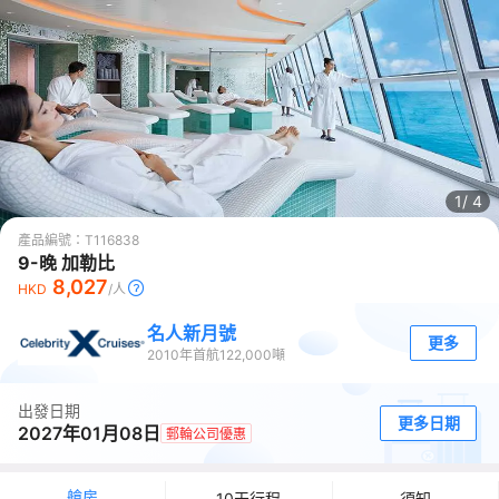
1/
4
產品編號：
T116838
9-晚 加勒比
8,027
HKD
/人
名人新月號
更多
2010
年首航
122,000
噸
出發日期
更多日期
2027年01月08日
郵輪公司優惠
艙房
10天行程
須知