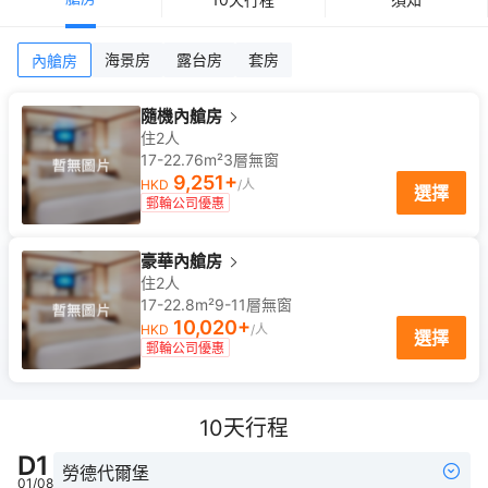
海景房
露台房
套房
內艙房
隨機內艙房
住2人
17-22.76m²
3
層
無窗
9,251
+
HKD
/人
選擇
郵輪公司優惠
豪華內艙房
住2人
17-22.8m²
9-11
層
無窗
10,020
+
HKD
/人
選擇
郵輪公司優惠
10
天行程
D
1
勞德代爾堡
01/08