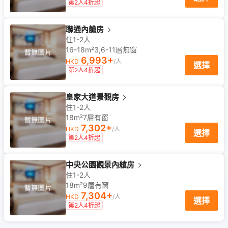
第2人4折起
聯通內艙房
住1-2人
16-18m²
3,6-11
層
無窗
6,993
+
HKD
/人
選擇
第2人4折起
皇家大道景觀房
住1-2人
18m²
7
層
有窗
7,302
+
HKD
/人
選擇
第2人4折起
中央公園觀景內艙房
住1-2人
18m²
9
層
有窗
7,304
+
HKD
/人
選擇
第2人4折起