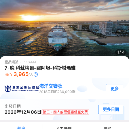
1/
4
產品編號：
T116999
7-晚 科蘇梅爾-羅阿坦-科斯塔瑪雅
3,965
HKD
/人
海洋交響號
更多
2018
年首航
230,000
噸
出發日期
更多日期
2026年12月06日
第三、四人船票優惠低至免票
艙房
8天行程
須知