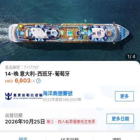
1/
4
產品編號：
T117797
14-晚 意大利-西班牙-葡萄牙
6,603
HKD
/人
海洋奧德賽號
更多
2021
年首航
169,000
噸
出發日期
更多日期
2026年10月25日
第三、四人船票優惠低至免票
艙房
15天行程
須知