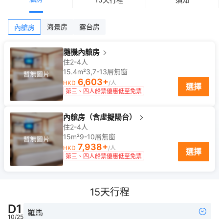
海景房
露台房
內艙房
隨機內艙房
住2-4人
15.4m²
3,7-13
層
無窗
6,603
+
HKD
/人
選擇
第三、四人船票優惠低至免票
內艙房（含虛擬陽台）
住2-4人
15m²
9-10
層
無窗
7,938
+
HKD
/人
選擇
第三、四人船票優惠低至免票
15
天行程
D
1
羅馬
10/25