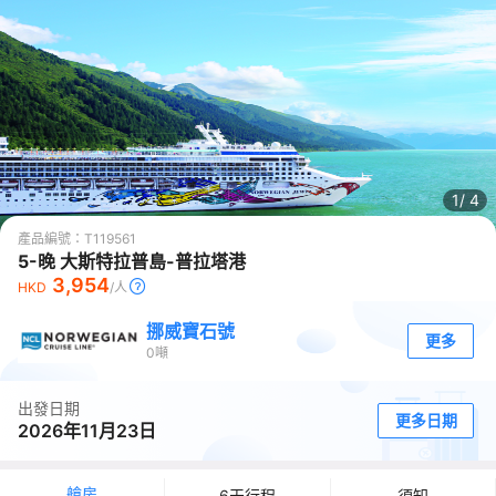
1/
4
產品編號：
T119561
5-晚 大斯特拉普島-普拉塔港
3,954
HKD
/人
挪威寶石號
更多
0
噸
出發日期
更多日期
2026年11月23日
艙房
6天行程
須知