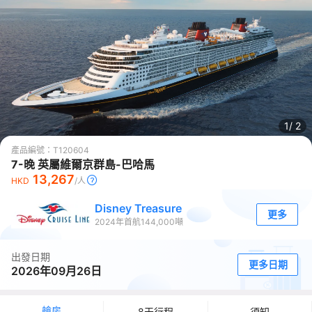
1/
2
產品編號：
T120604
7-晚 英屬維爾京群島-巴哈馬
13,267
HKD
/人
Disney Treasure
更多
2024
年首航
144,000
噸
出發日期
更多日期
2026年09月26日
艙房
8天行程
須知