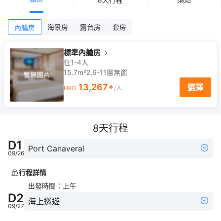
海景房
露台房
套房
內艙房
標準內艙房
住1-4人
15.7m²
2,6-11
層
無窗
13,267
+
選擇
HKD
/人
8
天行程
D
1
Port Canaveral
09/26
行程詳情
出發時間
：
上午
D
2
海上巡遊
09/27