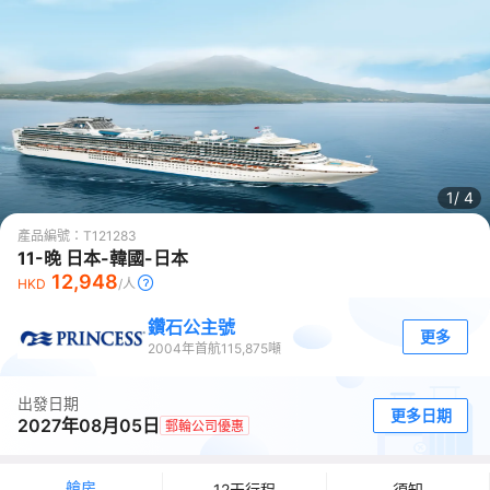
1/
4
產品編號：
T121283
11-晚 日本-韓國-日本
12,948
HKD
/人
鑽石公主號
更多
2004
年首航
115,875
噸
出發日期
更多日期
2027年08月05日
郵輪公司優惠
艙房
12天行程
須知