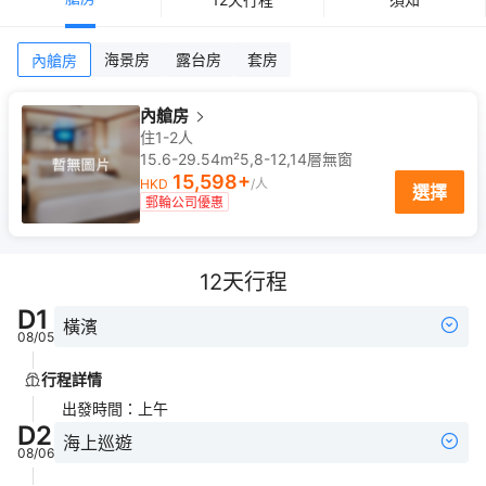
海景房
露台房
套房
內艙房
內艙房
住1-2人
15.6-29.54m²
5,8-12,14
層
無窗
15,598
+
HKD
/人
選擇
郵輪公司優惠
12
天行程
D
1
橫濱
08/05
行程詳情
出發時間
：
上午
D
2
海上巡遊
08/06