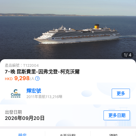
1/
4
產品編號：
T122004
7-晚 昆斯費里-因弗戈登-柯克沃爾
9,298
HKD
/人
輝宏號
更多
2011
年首航
113,216
噸
出發日期
更多日期
2026年09月20日
艙房
8天行程
須知