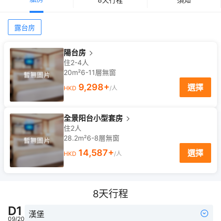
露台房
陽台房
住2-4人
20m²
6-11
層
無窗
9,298
+
選擇
HKD
/人
全景阳台小型套房
住2人
28.2m²
6-8
層
無窗
14,587
+
選擇
HKD
/人
8
天行程
D
1
漢堡
09/20