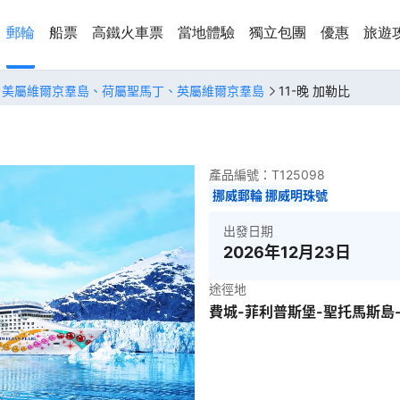
郵輪
船票
高鐵火車票
當地體驗
獨立包團
優惠
旅遊
、美屬維爾京羣島、荷屬聖馬丁、英屬維爾京羣島
11-晚 加勒比
產品編號：
T125098
挪威郵輪 挪威明珠號
出發日期
2026年12月23日
途徑地
費城-菲利普斯堡-聖托馬斯島