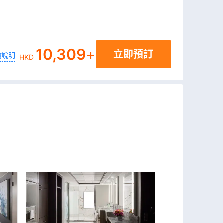
10,309
+
立即預訂
價說明
HKD