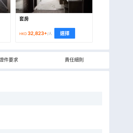
套房
32,823
+
選擇
HKD
/人
證件要求
責任細則