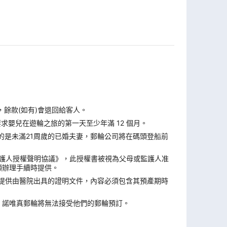
，餘款(如有)會退回給客人。
求嬰兒在遊輪之旅的第一天至少年滿 12 個月。
的是未滿21周歲的已婚夫妻，郵輪公司將在碼頭登船前
監護人授權聲明協議》，此授權書被視為父母或監護人准
頭辦理手續時提供。
須提供由醫院出具的證明文件，內容必須包含其預產期時
，諾唯真郵輪將無法接受他們的郵輪預訂。