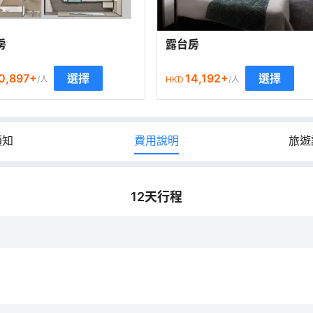
房
露台房
0,897
+
14,192
+
選擇
選擇
/人
HKD
/人
須知
費用說明
旅遊
12
天行程