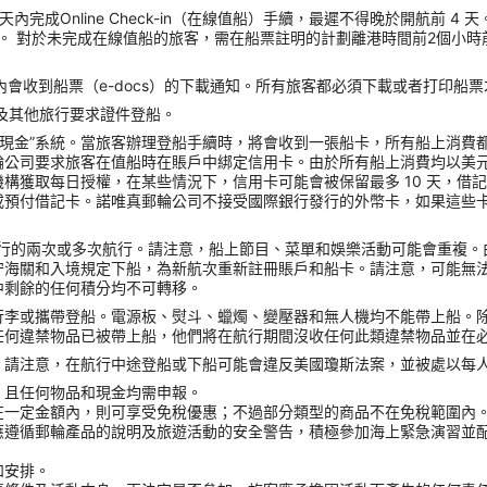
內完成Online Check-in（在線值船）手續，最遲不得晚於開航前 
。 對於未完成在線值船的旅客，需在船票註明的計劃離港時間前2個小時
會收到船票（e-docs）的下載通知。所有旅客都必須下載或者打印船
照以及其他旅行要求證件登船。
無現金”系統。當旅客辦理登船手續時，將會收到一張船卡，所有船上消費
輪公司要求旅客在值船時在賬戶中綁定信用卡。由於所有船上消費均以美
獲取每日授權，在某些情況下，信用卡可能會被保留最多 10 天，借記
或預付借記卡。諾唯真郵輪公司不接受國際銀行發行的外幣卡，如果這些
ck）進行的兩次或多次航行。請注意，船上節目、菜單和娛樂活動可能會重
守海關和入境規定下船，為新航次重新註冊賬戶和船卡。請注意，可能無
中剩餘的任何積分均不可轉移。
行李或攜帶登船。電源板、熨斗、蠟燭、變壓器和無人機均不能帶上船。
任何違禁物品已被帶上船，他們將在航行期間沒收任何此類違禁物品並在
請注意，在航行中途登船或下船可能會違反美國瓊斯法案，並被處以每人 
，且任何物品和現金均需申報。
在一定金額內，則可享受免稅優惠；不過部分類型的商品不在免稅範圍內
應遵循郵輪產品的說明及旅遊活動的安全警告，積極參加海上緊急演習並
和安排。