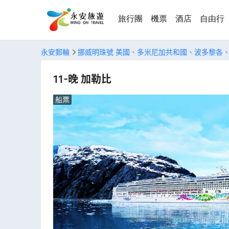
旅行團
機票
酒店
自由行
永安郵輪
挪威明珠號 美國、多米尼加共和國、波多黎各
11-晚 加勒比
船票