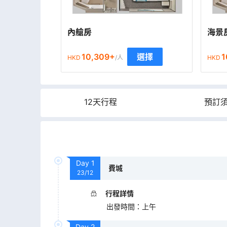
內艙房
海景
10,309
+
1
選擇
HKD
/人
HKD
12天行程
預訂
Day
1
費城
23/12
行程詳情
出發時間
：
上午
Day
2