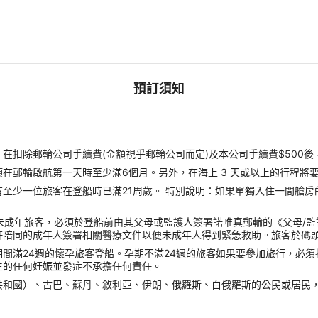
預訂須知
扣除郵輪公司手續費(金額視乎郵輪公司而定)及本公司手續費$500後
郵輪啟航第一天時至少滿6個月。另外，在海上 3 天或以上的行程將要
至少一位旅客在登船時已滿21周歲。 特別說明：如果單獨入住一間艙房
未成年旅客，必須於登船前由其父母或監護人簽署諾唯真郵輪的《父母/
許陪同的成年人簽署相關醫療文件以便未成年人得到緊急救助。旅客於碼
間滿24週的懷孕旅客登船。孕期不滿24週的旅客如果要參加旅行，必
生的任何妊娠並發症不承擔任何責任。
共和國）、古巴、蘇丹、敘利亞、伊朗、俄羅斯、白俄羅斯的公民或居民