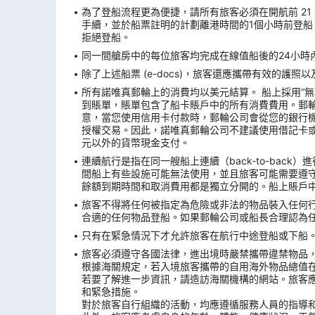
為了登船流程更為便捷，請所有旅客必須在開航前 21 天
手續，並於船票註明的計劃離港時間的1個小時前登船
拒絕登船。
同一間艙房中的每位旅客均完成在線值船後的24小時內
除了上述船票 (e-docs)，旅客還應攜帶有效的護
所有諾唯真郵輪上的消費均以美元結算。 船上採用“
到賬單，賬單包含了船卡賬戶中的所有消費費用。郵
意，當您使用信用卡付款時，郵輪公司會從您的銀行機構
授權交易。因此，諾唯真郵輪公司不建議使用借記卡
元以外的貨幣現金支付。
連續航行是指在同一艘船上連續（back-to-ba
間船上有些設施可能無法使用，並且旅客可能需要遵
餘額到期時間和取消費用都是獨立分開的。船上賬戶
旅客不得將任何被指定為危險或非法的物品裝入任何
合適的任何物品登船。如果郵輪公司或船長合理認為
只有在緊急情況下才允許旅客在航行中途登船或下船。
旅客必須遵守各國法律，進出境時嚴禁攜帶違禁物品
根據海關規定，若入境旅客攜帶的自用海外物品總值
若要了解進一步資訊，請造訪海關機構的網站。旅客
和緊急措施。
對於旅客自行組織的活動，均應遵循服務人員的指導