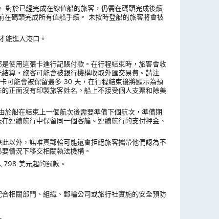
4 天。 對於已經完成在線值船的旅客，仍需在碼頭完成後續
前在碼頭完成所有值船手續。 未按時登船的旅客將會被
票才能進入港口。
都是使用這張卡進行記賬付款。在行程結束時，旅客會收
元結算，旅客可能會被銀行機構收取外匯交易費。請注
卡可能會被保留最多 30 天，在行程結束後將顯示為預
卡的正面沒有印製旅客姓名。船上不接受個人支票和除美
複。由於船在結束上一個航次後需要準備下個航次，準備期
法在連續航行中保留同一個客艙。連續航行的支付押金、
除此以外，諾唯真郵輪可能還會拒絕旅客攜帶他們認為不
必要情況下移交相關執法機構。
798 美元起的罰款。
。
配合相關部門、組織、郵輪公司或旅行社實施的安全預防