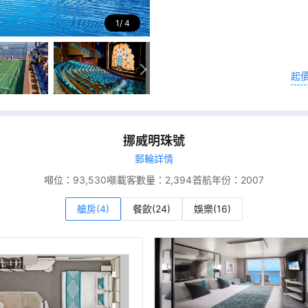
1
4
起
挪威明珠號
郵輪詳情
噸位：
93,530噸
載客數量：
2,394
首航年份：
2007
艙房(4)
餐飲(24)
娛樂(16)