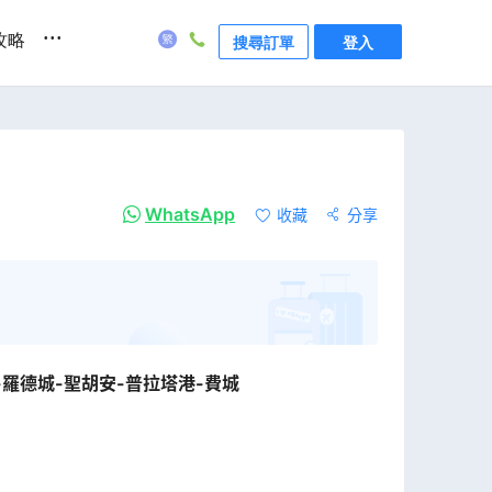
...
攻略
搜尋訂單
登入
WhatsApp
收藏
分享
-羅德城-聖胡安-普拉塔港-費城