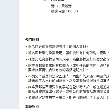
港口
：
費城港
抵達時間
：
08:00
預訂限制
報名時必須提供旅遊證件上的個人資料。
報名即時繳付全數費用，報名後如有任何取消、更改，在
根據諾唯真郵輪公司的規定，乘坐郵輪旅行的嬰兒必須在
諾唯真郵輪要求所有房間內（或相連通的房間）必須有
要求旅客提供合法有效的婚姻證明文件。
不與父母或其他法定監護人一同出行的未滿18周歲的
許未成年人出行的同意書、以及當緊急情況發生時准
諾唯真郵輪不接受任何孕期在登船時大於、或在巡遊期
間及身體適宜出行說明。郵輪公司對旅客妊娠期間發
如果旅客是來自克里米亞、朝鮮（朝鮮民主主義人民
旅遊指引