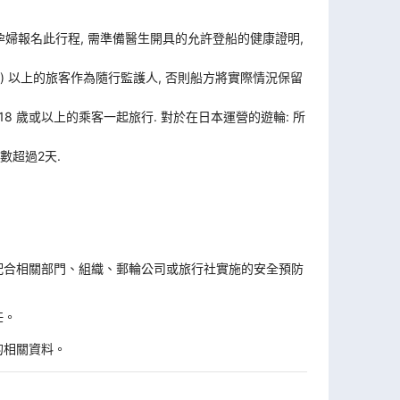
孕婦報名此行程, 需準備醫生開具的允許登船的健康證明,
歲) 以上的旅客作為隨行監護人, 否則船方將實際情況保留
 18 歲或以上的乘客一起旅行. 對於在日本運營的遊輪: 所
數超過2天.
。
配合相關部門、組織、郵輪公司或旅行社實施的安全預防
任。
的相關資料。