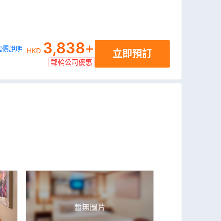
3,838
+
起價說明
HKD
立即預訂
郵輪公司優惠