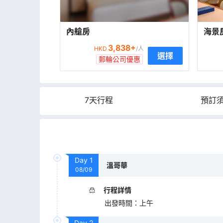
內艙房
海景
3,838
+
HKD
/人
選擇
郵輪公司優惠
7天行程
預訂
Day
1
溫哥華
08/09
行程詳情
出發時間
：
上午
Day
2