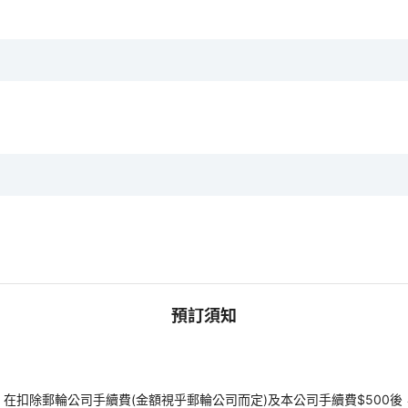
預訂須知
扣除郵輪公司手續費(金額視乎郵輪公司而定)及本公司手續費$500後