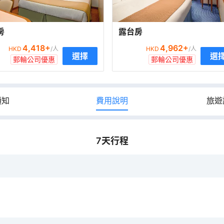
房
露台房
4,418
+
4,962
+
HKD
/人
HKD
/人
選擇
選
郵輪公司優惠
郵輪公司優惠
須知
費用說明
旅遊
7
天行程