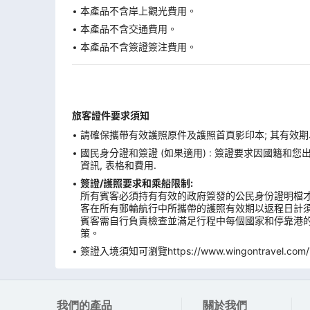
本產品不含岸上觀光費用。
本產品不含交通費用。
本產品不含簽證簽注費用。
旅客證件要求須知
請確保攜帶有效護照原件及護照首頁影印本; 其有效期
國民身分證和簽證 (如果適用) : 簽證要求因國籍和
資訊, 表格和費用.
簽證/護照要求和乘船限制:
所有賓客必須持有有效的政府簽發的公民身份證明檔才
客在所有郵輪航行中所攜帶的護照有效期以返程日計
賓客需自行負責檢查並滿足行程中每個國家和停靠港的
策。
簽證入境須知可瀏覽https://www.wingontravel.com/Tra
我們的產品
關於我們