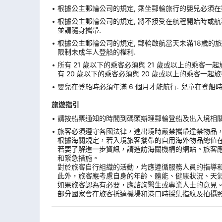
根據公主郵輪公司的規定, 乘坐郵輪旅行的嬰兒必須在
根據公主郵輪公司的規定, 將不接受在航程開始時或航程
並請隨身攜帶.
根據公主郵輪公司的規定, 郵輪啟航當天未滿18歲的旅
限制未成年人登船的權利.
所有 21 歲以下的乘客必須與 21 歲或以上的乘客一起
有 20 歲以下的乘客必須與 20 歲或以上的乘客一起旅
嬰兒在登船時必須年滿 6 個月才能航行. 兒童在登船時必
旅遊指引
請按船票通知的時間到碼頭辦理郵輪登船及出入境相關手
旅客必須遵守各國法律，進出境時嚴禁攜帶違禁物品
根據海關規定，若入境旅客攜帶的自用海外物品總值
若要了解進一步資訊，請造訪海關機構的網站。旅客
和緊急措施。
對於旅客自行組織的活動，均應遵循服務人員的指導
此外，旅客應考慮自身的年齡、體能、健康狀況、天
如果旅客認為有必要，應諮詢醫生或專業人士的意見
部分國家會在旅客抵達機場和港口時採集指紋及拍攝