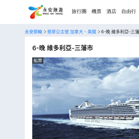
旅行團
機票
酒店
自由行
永安郵輪
翡翠公主號 加拿大、美國
6-晚 維多利亞-三
6-晚 維多利亞-三藩市
船票