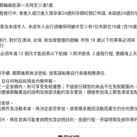
郵輪啟航第一天時至少滿1歲.
進行中, 會進入或已進入懷孕第24週的孕婦的預訂申請. 未超過24週的
客為未成年人. 未成年人出行須確保同艙中至少有1位年齡在18歲 (含18
旅行. 對於在澳洲, 台灣, 新加坡營運的遊輪: 所有 18 歲以下的乘客必須與
行.
須年滿 12 個月才能搭乘以下航線: 1.跨洋過境. 2.遠程行程, 連續海上天
續. 關閘後將無法登船. 旅客誤船需自行承擔相應責任.
，且任何物品和現金均需申報。
在一定金額內，則可享受免稅優惠；不過部分類型的商品不在免稅範圍內
應遵循郵輪產品的說明及旅遊活動的安全警告，積極參加海上緊急演習並
和安排。
氣條件及活動本身，再決定是否參加。旅客應承擔因活動而產生的任何責
。
照片，移民官員可能會詢問包含訪問目的、旅遊行程、停留時間及旅伴等