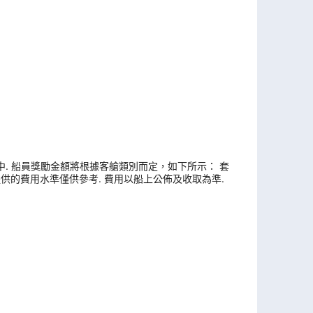
中. 船員獎勵金額將根據客艙類別而定，如下所示： 套
此處提供的費用水準僅供參考. 費用以船上公佈及收取為準.