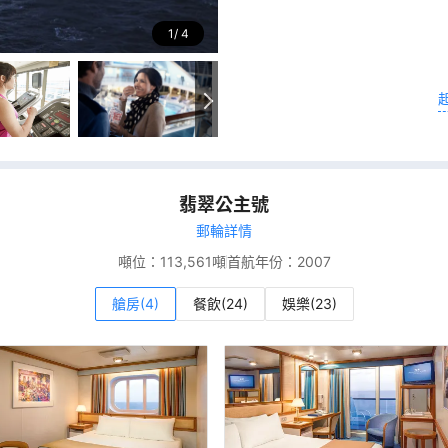
1
4
翡翠公主號
郵輪詳情
噸位：
113,561噸
首航年份：
2007
艙房(4)
餐飲(24)
娛樂(23)