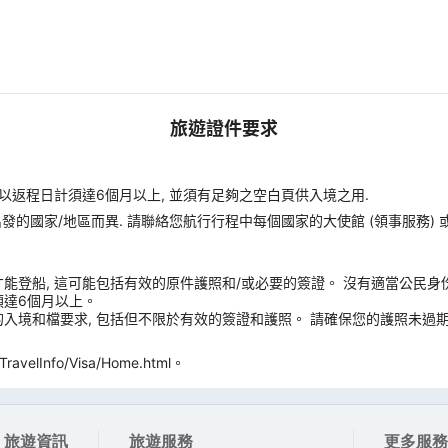
旅遊證件要求
以返程日計須達6個月以上, 並須有足夠之空白頁供入境之用.
您出發的國家/地區而異. 請聯絡您航行行程中每個國家的大使館 (領事服務)
能登船, 這可能包括有效的原件護照和/或必要的簽證。 沒有適當公民身
須達6個月以上。
入境和檔要求, 包括但不限於有效的簽證和護照。 請確保您的護照未過期
velInfo/Visa/Home.html。
旅遊資訊
旅遊服務
更多服務