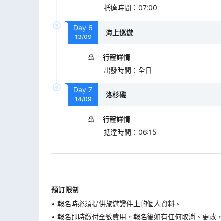
抵達時間
：
07:00
Day
6
海上巡遊
13/09
行程詳情
出發時間
：
全日
Day
7
洛杉磯
14/09
行程詳情
抵達時間
：
06:15
預訂限制
報名時必須提供旅遊證件上的個人資料。
報名即時繳付全數費用，報名後如有任何取消、更改，在