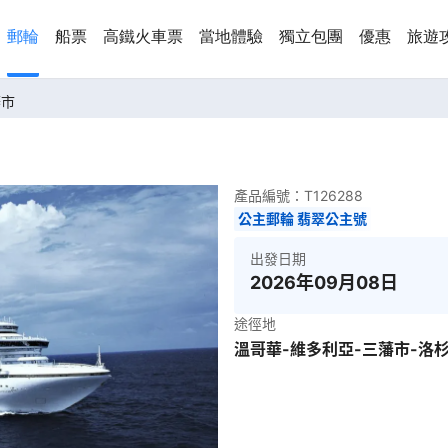
郵輪
船票
高鐵火車票
當地體驗
獨立包團
優惠
旅遊
藩市
產品編號：
T126288
公主郵輪 翡翠公主號
出發日期
2026年09月08日
途徑地
溫哥華-維多利亞-三藩市-洛