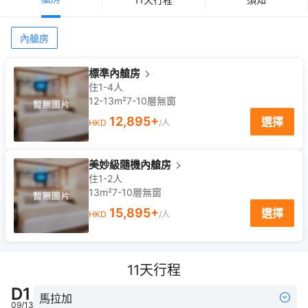
內艙房
標準內艙房
住1-4人
12-13m²
7-10
層
無窗
12,895
+
選擇
HKD
/人
美妙級隨機內艙房
住1-2人
13m²
7-10
層
無窗
15,895
+
選擇
HKD
/人
11
天行程
D
1
馬拉加
09/13