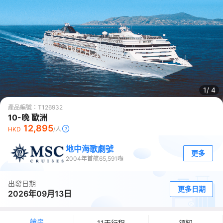
1/
4
產品編號：
T126932
10-晚 歐洲
12,895
HKD
/人
地中海歌劇號
更多
2004
年首航
65,591
噸
出發日期
更多日期
2026年09月13日
艙房
11天行程
須知