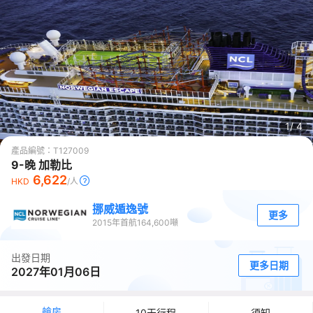
1/
4
產品編號：
T127009
9-晚 加勒比
6,622
HKD
/人
挪威遁逸號
更多
2015
年首航
164,600
噸
出發日期
更多日期
2027年01月06日
艙房
10天行程
須知