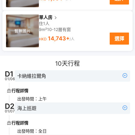
單人房
住1人
9m²
10-12
層
有窗
14,743
+
選擇
HKD
/人
10
天行程
D
1
卡納維拉爾角
01/06
行程詳情
出發時間
：
上午
D
2
海上巡遊
01/07
行程詳情
出發時間
：
全日