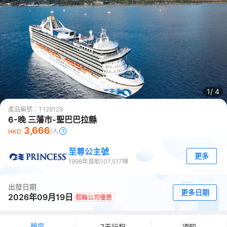
1/
4
產品編號：
T128129
6-晚 三藩市-聖巴巴拉縣
3,666
HKD
/人
至尊公主號
更多
1998
年首航
107,517
噸
出發日期
更多日期
2026年09月19日
郵輪公司優惠
艙房
7天行程
須知