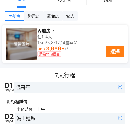
海景房
露台房
套房
內艙房
內艙房
住1-4人
15m²
5,8-12,14
層
無窗
3,666
+
HKD
/人
選擇
郵輪公司優惠
7
天行程
D
1
溫哥華
09/19
行程詳情
出發時間
：
上午
D
2
海上巡遊
09/20