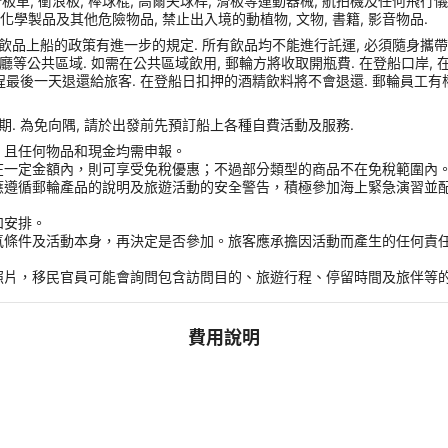
車, 衝浪板, 棒球棍, 高爾夫球桿, 滑板等運動器械, 航拍機及任何飛行儀器, Sams
化學製品及其他危險物品, 禁止出入境的動植物, 文物, 書籍, 影音物品.
品上船的政策有進一步的規定. 所有飲品均不能進行託運, 必須隨身攜帶登船
或餐廳等公共區域. 如需在公共區域飲用, 郵輪方將收取開瓶費. 在登船口岸
程最後一天退還給旅客. 在登船日扣押的酒精飲料將不會退還. 郵輪員工有
. 為免向隅, 請於出發前先預訂船上各種自費活動及服務.
，且任何物品和現金均需申報。
在一定金額內，則可享受免稅優惠；不過部分類型的商品不在免稅範圍內
應遵循郵輪產品的說明及旅遊活動的安全警告，積極參加海上緊急演習並
和安排。
氣條件及活動本身，再決定是否參加。旅客應承擔因活動而產生的任何責
。
照片，移民官員可能會詢問包含訪問目的、旅遊行程、停留時間及旅伴等
費用說明