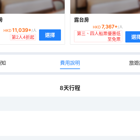
房
露台房
7,367
+
HKD
/人
11,039
+
HKD
/人
第三、四人船票優惠低
選擇
選
第2人4折起
至免票
須知
費用說明
旅遊
8
天行程