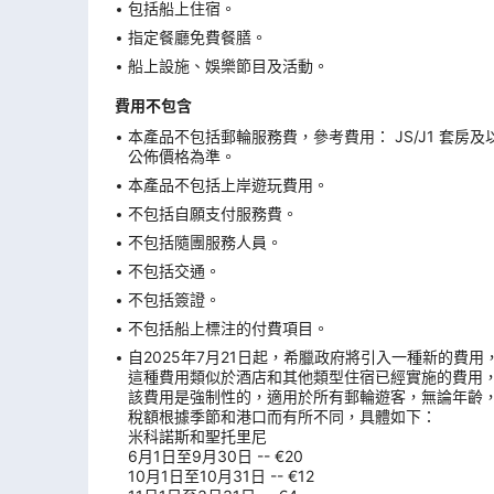
包括船上住宿。
指定餐廳免費餐膳。
船上設施、娛樂節目及活動。
費用不包含
本產品不包括郵輪服務費，參考費用： JS/J1 套房及
公佈價格為準。
本產品不包括上岸遊玩費用。
不包括自願支付服務費。
不包括隨團服務人員。
不包括交通。
不包括簽證。
不包括船上標注的付費項目。
自2025年7月21日起，希臘政府將引入一種新的費
這種費用類似於酒店和其他類型住宿已經實施的費用
該費用是強制性的，適用於所有郵輪遊客，無論年齡
稅額根據季節和港口而有所不同，具體如下：
米科諾斯和聖托里尼
6月1日至9月30日 -- €20
10月1日至10月31日 -- €12