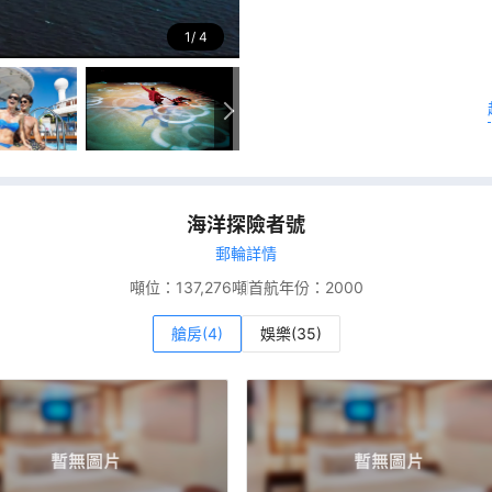
1
4
海洋探險者號
郵輪詳情
噸位：
137,276噸
首航年份：
2000
艙房(4)
娛樂(35)