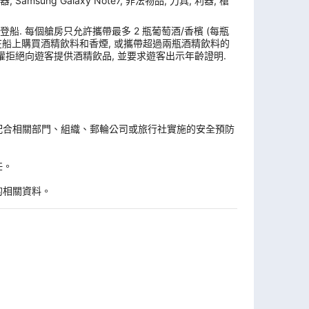
ung Galaxy Note7, 非法物品, 刀具, 利器, 槍
. 每個艙房只允許攜帶最多 2 瓶葡萄酒/香檳 (每瓶
, 在船上購買酒精飲料和香煙, 或攜帶超過兩瓶酒精飲料的
權拒絕向遊客提供酒精飲品, 並要求遊客出示年齡證明.
。
配合相關部門、組織、郵輪公司或旅行社實施的安全預防
任。
的相關資料。