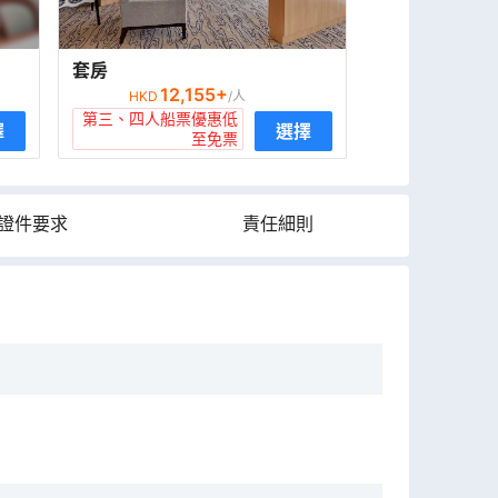
套房
12,155
+
HKD
/人
第三、四人船票優惠低
擇
選擇
至免票
證件要求
責任細則