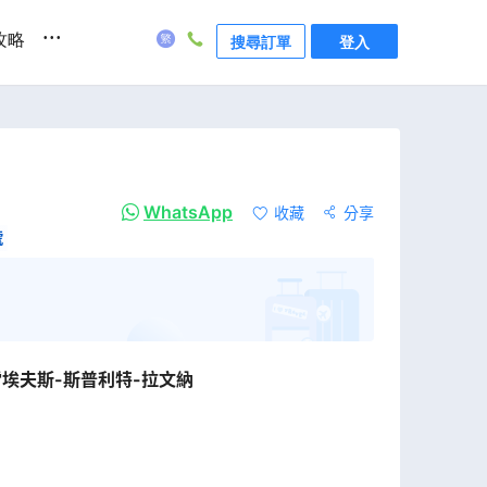
...
攻略
搜尋訂單
登入
WhatsApp
收藏
分享
號
雷埃夫斯-斯普利特-拉文納