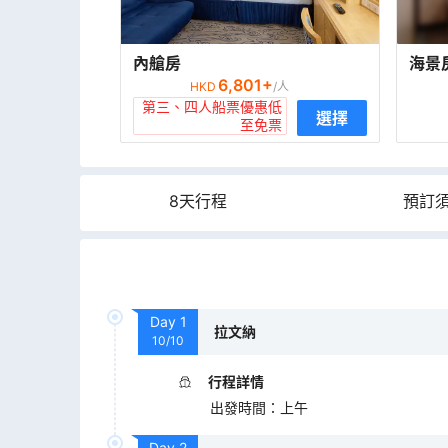
內艙房
海景
6,801
+
HKD
/人
第三、四人船票優惠低
選擇
至免票
8天行程
預訂
Day
1
拉文納
10/10
行程詳情
出發時間
：
上午
Day
2