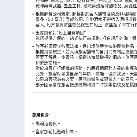
的物品: 熱水壺, 熨斗, 乾衣機等加熱裝置, 單車, 電動滑板
械彈藥等武器, 五金工具, 易燃易爆及發熱物品, 腐蝕性
根據郵輪公司規定, 郵輪對於客人攜帶酒精及非酒精類飲
最多 750 毫升) 登船飲用. 自帶酒水不得帶入酒吧
客人, 船方會將這些物品保管在船上. 這些瓶子將在行
出發前預訂“船上自費項目”
為您提供方便的一站式航行前規劃, 打造超凡的海上假期
旅客必須遵守各國法律，進出境時嚴禁攜帶違禁物品
根據海關規定，若入境旅客攜帶的自用海外物品總值
若要了解進一步資訊，請造訪海關機構的網站。旅客
和緊急措施。
對於旅客自行組織的活動，均應遵循服務人員的指導
此外，旅客應考慮自身的年齡、體能、健康狀況、天
如果旅客認為有必要，應諮詢醫生或專業人士的意見
部分國家會在旅客抵達機場和港口時採集指紋及拍攝
費用包含
郵輪港務費。
皇家加勒比遊輪船票。