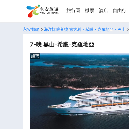
旅行團
機票
酒店
自由行
永安郵輪
海洋探險者號 意大利、希臘、克羅地亞、黑山
7-晚 黑山-希臘-克羅地亞
船票