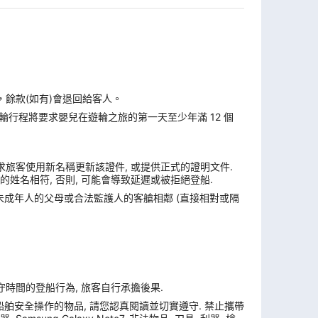
，餘款(如有)會退回給客人。
遊輪行程將要求嬰兒在遊輪之旅的第一天至少年滿 12 個
求旅客使用新名稱更新該證件, 或提供正式的證明文件.
姓名相符, 否則, 可能會導致延遲或被拒絕登船.
與未成年人的父母或合法監護人的客艙相鄰 (直接相對或隔
遵守時間的登船行為, 旅客自行承擔後果.
舶安全操作的物品, 請您認真閱讀並切實遵守. 禁止攜帶