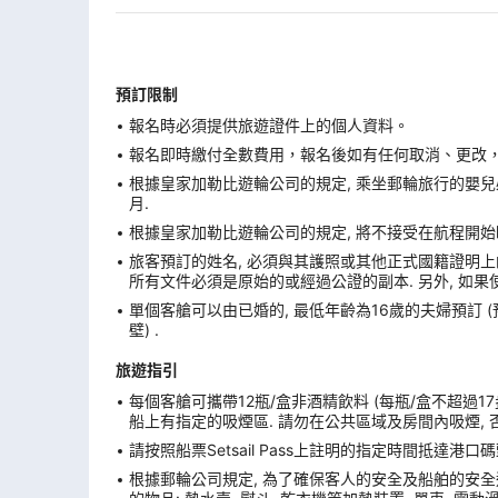
預訂限制
報名時必須提供旅遊證件上的個人資料。
報名即時繳付全數費用，報名後如有任何取消、更改，在
根據皇家加勒比遊輪公司的規定, 乘坐郵輪旅行的嬰兒必
月.
根據皇家加勒比遊輪公司的規定, 將不接受在航程開始
旅客預訂的姓名, 必須與其護照或其他正式國籍證明上的
所有文件必須是原始的或經過公證的副本. 另外, 如果
單個客艙可以由已婚的, 最低年齡為16歲的夫婦預訂 
壁) .
旅遊指引
每個客艙可攜帶12瓶/盒非酒精飲料 (每瓶/盒不超過17
船上有指定的吸煙區. 請勿在公共區域及房間內吸煙, 
請按照船票Setsail Pass上註明的指定時間抵達
根據郵輪公司規定, 為了確保客人的安全及船舶的安全