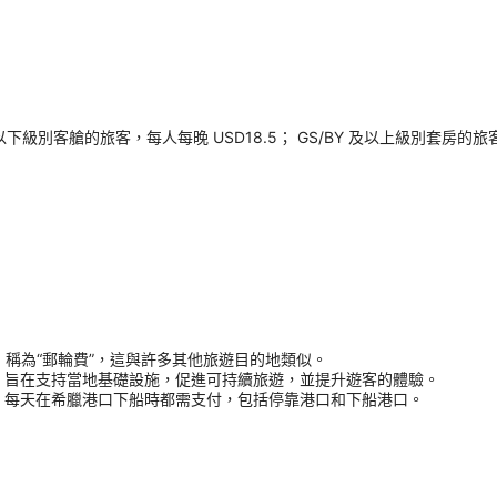
以下級別客艙的旅客，每人每晚 USD18.5； GS/BY 及以上級別套房的
用，稱為“郵輪費”，這與許多其他旅遊目的地類似。
，旨在支持當地基礎設施，促進可持續旅遊，並提升遊客的體驗。
，每天在希臘港口下船時都需支付，包括停靠港口和下船港口。