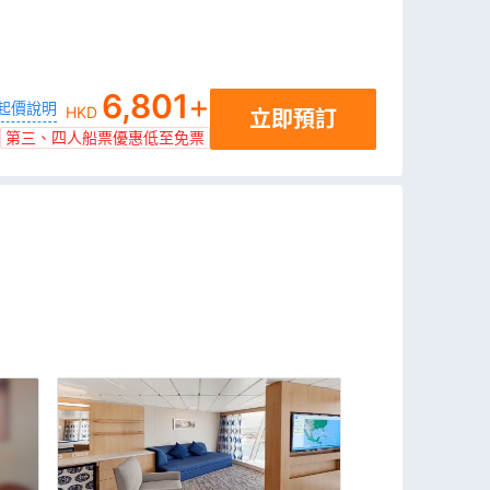
6,801
+
起價說明
HKD
立即預訂
第三、四人船票優惠低至免票