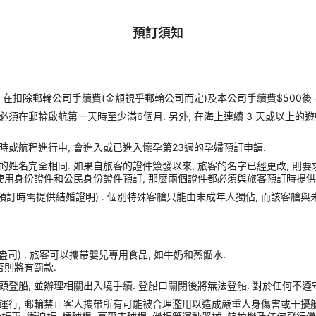
預訂須知
扣除郵輪公司手續費(金額視乎郵輪公司而定)及本公司手續費$500後
須在郵輪啟航第一天時至少滿6個月. 另外, 在海上連續 3 天或以上的
時或航程進行中, 會進入或已進入懷孕第23週的孕婦預訂申請.
姓名完全相同. 如果自旅客的證件簽發以來, 旅客的名字已經更改, 則要
使用身份證件和公民身份證件預訂, 那麼兩個證件都必須與旅客預訂時提供的
(預訂時需提供結婚證明) . 個別特殊客艙只能由未成年人獨佔, 而該客艙
盎司) . 旅客可以攜帶嬰兒專用食品, 如牛奶和蒸餾水.
否則將有罰款.
港口碼頭登船, 並辦理相關出入境手續. 登船口關閉後將無法登船. 對於任何不
運行, 郵輪禁止客人攜帶所有可能被合理濫用以造成嚴重人身傷害或干擾船