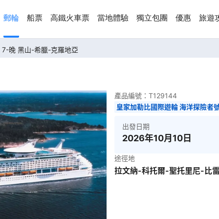
郵輪
船票
高鐵火車票
當地體驗
獨立包團
優惠
旅遊
7-晚 黑山-希臘-克羅地亞
產品編號：
T129144
皇家加勒比國際遊輪 海洋探險者
出發日期
2026年10月10日
途徑地
拉文納-科托爾-聖托里尼-比