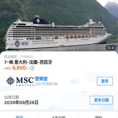
1/
4
產品編號：
T129501
7-晚 意大利-法國-西班牙
6,920
HKD
/人
管樂號
更多
2007
年首航
0
噸
出發日期
更多日期
2026年09月26日
艙房
8天行程
須知