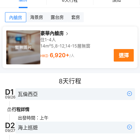
海景房
露台房
套房
內艙房
豪華內艙房
住1-4人
14m²
5,8-12,14-15
層
無窗
6,920
+
選擇
HKD
/人
8
天行程
D
1
瓦倫西亞
09/26
行程詳情
出發時間
：
上午
D
2
海上巡遊
09/27