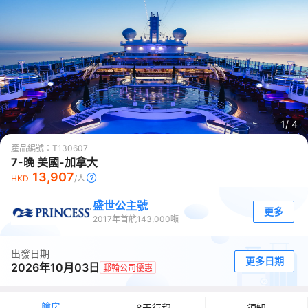
1/
4
產品編號：
T130607
7-晚 美國-加拿大
13,907
HKD
/人
盛世公主號
更多
2017
年首航
143,000
噸
出發日期
更多日期
2026年10月03日
郵輪公司優惠
艙房
8天行程
須知