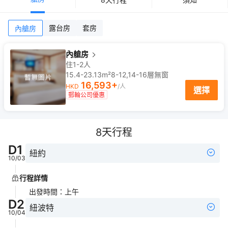
露台房
套房
內艙房
內艙房
住1-2人
15.4-23.13m²
8-12,14-16
層
無窗
16,593
+
HKD
/人
選擇
郵輪公司優惠
8
天行程
D
1
紐約
10/03
行程詳情
出發時間
：
上午
D
2
紐波特
10/04