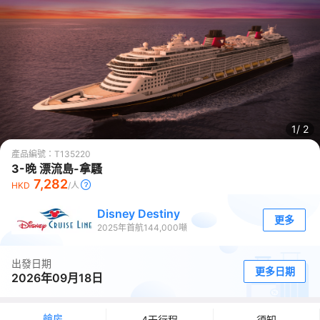
1/
2
產品編號：
T135220
3-晚 漂流島-拿騷
7,282
HKD
/人
Disney Destiny
更多
2025
年首航
144,000
噸
出發日期
更多日期
2026年09月18日
艙房
4天行程
須知