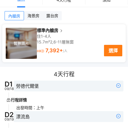
海景房
露台房
內艙房
標準內艙房
住1-4人
15.7m²
2,6-11
層
無窗
7,392
+
選擇
HKD
/人
4
天行程
D
1
勞德代爾堡
09/18
行程詳情
出發時間
：
上午
D
2
漂流島
09/19