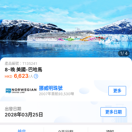
1/
4
產品編號：
T135241
8-晚 美國-巴哈馬
6,623
HKD
/人
挪威明珠號
更多
2007
年首航
93,530
噸
出發日期
更多日期
2028年03月25日
艙房
9天行程
須知