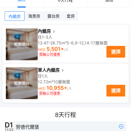
海景房
露台房
套房
內艙房
內艙房
住1-3人
13.47-26.75m²
5-6,9-12,14-17
層
無窗
5,501
+
HKD
/人
選擇
郵輪公司優惠
單人內艙房
住1人
12.72m²
10
層
無窗
10,955
+
HKD
/人
選擇
郵輪公司優惠
8
天行程
D
1
勞德代爾堡
11/22