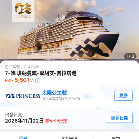
1/
3
產品編號：
T142528
7-晚 班納曼鎮-聖胡安-普拉塔港
5,501
HKD
/人
太陽公主號
更多
2024
年首航
177,500
噸
出發日期
更多日期
2026年11月22日
郵輪公司優惠
艙房
8天行程
須知