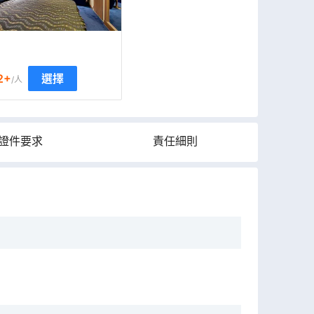
2
+
選擇
/人
證件要求
責任細則