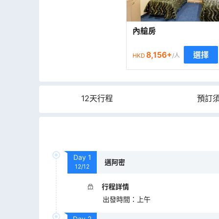
內艙房
8,156
+
選擇
HKD
/人
12天行程
預訂
Day
1
邁阿密
12/12
行程詳情
出發時間
：
上午
Day
2