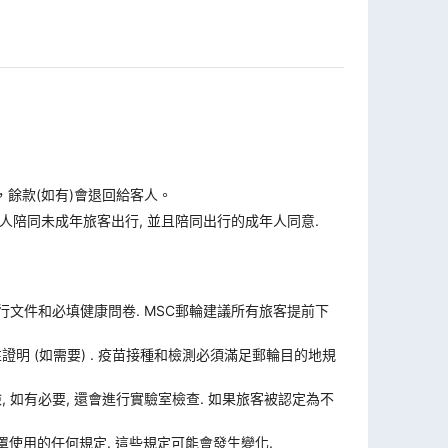
，餘款(如有)會退回給客人。
人陪同未成年旅客出行, 並且陪同出行的成年人同意.
旅行文件和必填健康問卷. MSC郵輪建議所有旅客提前下
證明 (如需要) . 疫苗接種和檢測必須滿足郵輪目的地規
體檢, 如有必要, 還會進行實驗室檢查. 如果旅客被認定為不
使用的任何規定. 這些規定可能會發生變化.