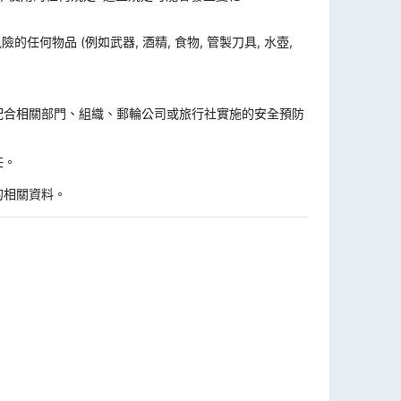
何物品 (例如武器, 酒精, 食物, 管製刀具, 水壺,
。
配合相關部門、組織、郵輪公司或旅行社實施的安全預防
任。
的相關資料。