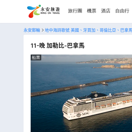
旅行團
機票
酒店
自由行
永安郵輪
地中海詩歌號 美國、牙買加、哥倫比亞、巴拿
11-晚 加勒比-巴拿馬
船票