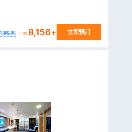
8,156
+
立即預訂
起價說明
HKD