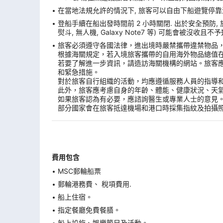
在當地法規允許的情況下, 旅客可以自由下船遊覽停靠港. 
登船手續在船出發時間前 2 小時關閉. 出於安全預防,
熨斗, 無人機, Galaxy Note7 等) 可能會被沒
旅客必須遵守各國法律，進出境時嚴禁攜帶違禁物品
根據海關規定，若入境旅客攜帶的自用海外物品總值
若要了解進一步資訊，請造訪海關機構的網站。旅客
和緊急措施。
對於旅客自行組織的活動，均應遵循服務人員的指導
此外，旅客應考慮自身的年齡、體能、健康狀況、天
如果旅客認為有必要，應諮詢醫生或專業人士的意見
部分國家會在旅客抵達機場和港口時採集指紋及拍攝
費用包含
MSC郵輪船票
郵輪港務費、 稅項費用.
船上住宿。
指定餐廳免費餐膳。
船上設施、娛樂節目及活動。