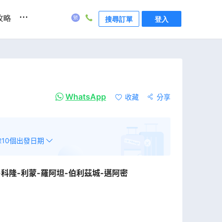
...
攻略
搜尋訂單
登入
WhatsApp
收藏
分享
餘
10
個出發日期
-科隆-利蒙-羅阿坦-伯利茲城-邁阿密