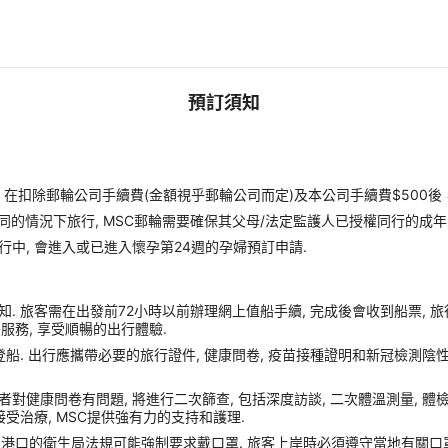
預訂須知
扣除郵輪公司手續費(金額視乎郵輪公司而定)及本公司手續費$500後
同的情況下旅行, MSC郵輪需要確保其父母/法定監護人已授權同行的成年
行中, 會進入或已進入懷孕第24週的孕婦預訂申請.
. 旅客需在出發前72小時以前辦理網上值船手續, 完成後會收到船票, 
額外服務, 享受順暢的出行體驗.
船. 出行應攜帶必要的旅行證件, 健康問卷, 疫苗接種證明和新冠檢測陰性
症狀或者對健康問卷有問題, 將進行二次篩查, 包括深度訪談, 二次體溫測量, 
受治療, MSC提供強有力的支持和護理.
靠港口的衛生局法規可能強制要求戴口罩. 旅客上岸時必須遵守當地有關口罩