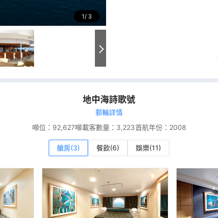
1
3
地中海詩歌號
郵輪詳情
噸位：
92,627噸
載客數量：
3,223
首航年份：
2008
艙房(3)
餐飲(6)
娛樂(11)