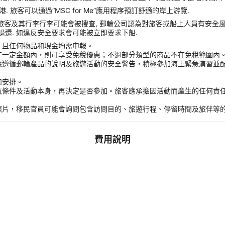
旅客可以通過“MSC for Me”應用程序預訂舒適的岸上游覽.
 旅客及其行李行李可能會被搜查, 郵輪公司認為對旅客或船上人員有安全風險的任
收且不予退還. 如違反安全要求會可能被立即要求下船.
，且任何物品和現金均需申報。
在一定金額內，則可享受免稅優惠；不過部分類型的商品不在免稅範圍內
應遵循郵輪產品的說明及旅遊活動的安全警告，積極參加海上緊急演習並
和安排。
氣條件及活動本身，再決定是否參加。旅客應承擔因活動而產生的任何責
。
照片，移民官員可能會詢問包含訪問目的、旅遊行程、停留時間及旅伴等
費用說明