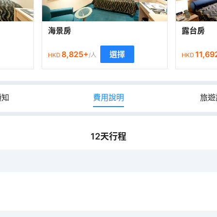
海景房
露台房
8,825
+
11,69
選擇
HKD
/人
HKD
須知
費用說明
旅遊
12
天行程