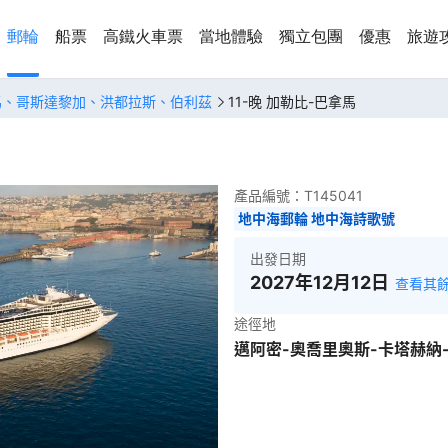
郵輪
船票
高鐵火車票
當地體驗
獨立包團
優惠
旅遊
馬、哥斯達黎加、洪都拉斯、伯利茲
11-晚 加勒比-巴拿馬
產品編號：
T145041
地中海郵輪 地中海詩歌號
出發日期
2027年12月12日
查看其
途徑地
邁阿密-奧喬里奧斯-卡塔赫納