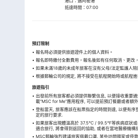
港口
：
邁阿密港
抵達時間
：
07:00
預訂限制
報名時必須提供旅遊證件上的個人資料。
報名即時繳付全數費用，報名後如有任何取消、更改，在
如果未滿18歲的未成年旅客在沒有父母/法定監護人陪
根據郵輪公司的規定, 將不接受在航程開始時或航程進
旅遊指引
出發前所有旅客都必須提供聯繫信息, 以便接收重要通知
載“MSC for Me”應用程序, 可以提前預訂餐廳或者
登船當天, 旅客應該在船票指定的時間到達, 以便有序登
定的旅行要求.
如果旅客出現體溫高於 37.5°C / 99.5°F等疾病
適合旅行, 將會得到返回的協助, 或者在當地醫療機構接
MSC郵輪強烈建議旅客佩戴口罩. 某些訪問國家或停