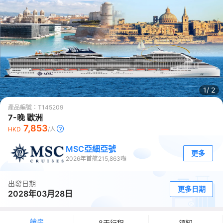
1/
2
產品編號：
T145209
7-晚 歐洲
7,853
HKD
/人
MSC亞細亞號
更多
2026
年首航
215,863
噸
出發日期
更多日期
2028年03月28日
艙房
8天行程
須知