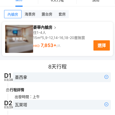
海景房
露台房
套房
內艙房
豪華內艙房
住1-4人
15m²
5,9-12,14-16,18-20
層
無窗
7,853
+
選擇
HKD
/人
8
天行程
D
1
墨西拿
03/28
行程詳情
出發時間
：
上午
D
2
瓦萊塔
03/29