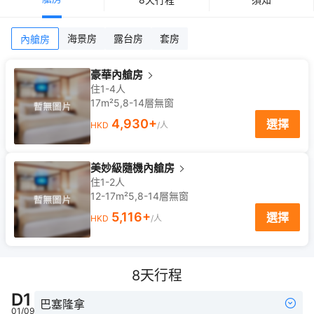
海景房
露台房
套房
內艙房
豪華內艙房
住1-4人
17m²
5,8-14
層
無窗
4,930
+
選擇
HKD
/人
美妙級隨機內艙房
住1-2人
12-17m²
5,8-14
層
無窗
5,116
+
選擇
HKD
/人
8
天行程
D
1
巴塞隆拿
01/09