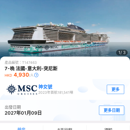
1/
3
產品編號：
T147463
7-晚 法國-意大利-突尼斯
4,930
HKD
/人
神女號
更多
2023
年首航
181,541
噸
出發日期
更多日期
2027年01月09日
艙房
8天行程
須知