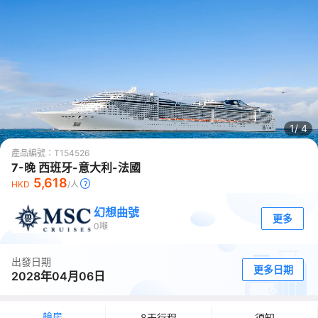
1/
4
產品編號：
T154526
7-晚 西班牙-意大利-法國
5,618
HKD
/人
幻想曲號
更多
0
噸
出發日期
更多日期
2028年04月06日
艙房
8天行程
須知