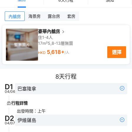
海景房
露台房
套房
內艙房
豪華內艙房
住1-4人
17m²
5,8-13
層
無窗
5,618
+
選擇
HKD
/人
8
天行程
D
1
巴塞隆拿
04/06
行程詳情
出發時間
：
上午
D
2
伊維薩島
04/07