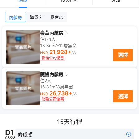
海景房
露台房
內艙房
豪華內艙房
住1-4人
18.8m²
7-12
層
無窗
21,928
+
HKD
/人
選擇
郵輪公司優惠
隨機內艙房
住2人
16.82m²
3
層
無窗
26,738
+
HKD
/人
選擇
郵輪公司優惠
15
天行程
D
1
修咸頓
08/28