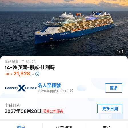
1/
1
產品編號：
T161421
14-晚 英國-挪威-比利時
21,928
HKD
/人
名人至極號
更多
2020
年首航
129,500
噸
出發日期
更多日期
2027年08月28日
郵輪公司優惠
艙房
15天行程
須知