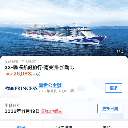
1/
4
產品編號：
T169807
33-晚 長航綫旅行-南美洲-加勒比
26,063
HKD
/人
盛世公主號
更多
2017
年首航
143,000
噸
出發日期
更多日期
2026年11月19日
郵輪公司優惠
艙房
34天行程
須知