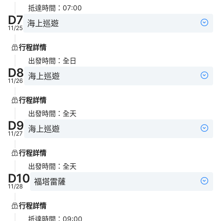
抵達時間
：
07:00
D
7
海上巡遊
11/25
行程詳情
出發時間
：
全日
D
8
海上巡遊
11/26
行程詳情
出發時間
：
全天
D
9
海上巡遊
11/27
行程詳情
出發時間
：
全天
D
10
福塔雷薩
11/28
行程詳情
抵達時間
：
09:00