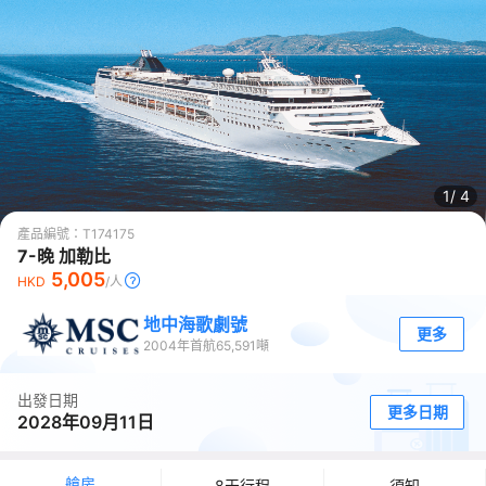
1/
4
產品編號：
T174175
7-晚 加勒比
5,005
HKD
/人
地中海歌劇號
更多
2004
年首航
65,591
噸
出發日期
更多日期
2028年09月11日
艙房
8天行程
須知