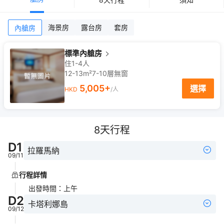
海景房
露台房
套房
內艙房
標準內艙房
住1-4人
12-13m²
7-10
層
無窗
5,005
+
選擇
HKD
/人
8
天行程
D
1
拉羅馬納
09/11
行程詳情
出發時間
：
上午
D
2
卡塔利娜島
09/12