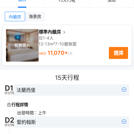
海景房
內艙房
標準內艙房
住1-4人
12-13m²
7-10
層
無窗
11,070
+
選擇
HKD
/人
15
天行程
D
1
法蘭西堡
01/15
行程詳情
出發時間
：
上午
D
2
聖約翰斯
01/16