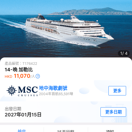
1/
4
產品編號：
T176422
14-晚 加勒比
11,070
HKD
/人
地中海歌劇號
更多
2004
年首航
65,591
噸
出發日期
更多日期
2027年01月15日
艙房
15天行程
須知