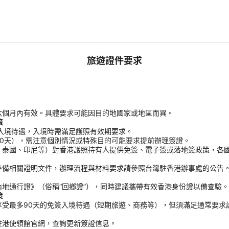
旅遊證件要求
六個月內有效。具體要求可能因目的地國家或地區而異。
策
入境待遇，入境時需滿足護照有效期要求。
0天），需注意個別情況或特殊目的可能要求提前辦理簽證。
、泰國、印尼等）對香港護照持有人提供免簽、電子簽或落地簽政策，各
準備相關證明文件，辦理流程與材料要求請參照台灣駐香港辦事處的公告
地通行證》（俗稱“回鄉證”），同時建議攜帶有效香港身份證以備查驗。
策
受最多90天的免簽入境待遇（短期旅遊、商務等），但須滿足通常要求
駐港使領館官網，查詢更新簽證信息。