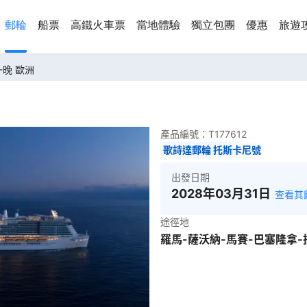
郵輪
船票
高鐵火車票
當地體驗
獨立包團
優惠
旅遊
-晚 歐洲
產品編號：
T177612
歌詩達郵輪 托斯卡尼號
出發日期
2028年03月31日
查看其
途徑地
羅馬-薩沃納-馬賽-巴塞隆拿-