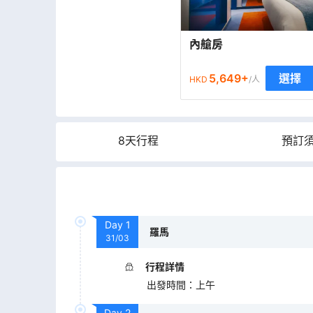
內艙房
5,649
+
選擇
HKD
/人
8天行程
預訂
Day
1
羅馬
31/03
行程詳情
出發時間
：
上午
Day
2