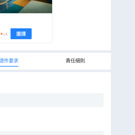
+
選擇
/人
證件要求
責任細則