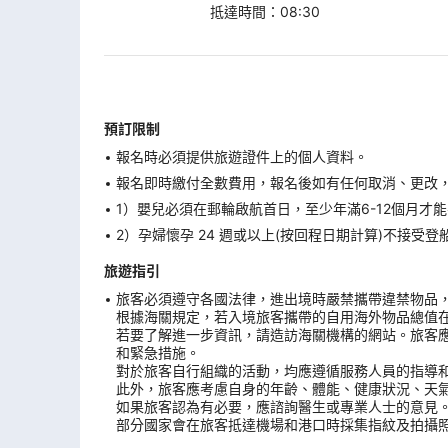
抵達時間
：
08:30
預訂限制
報名時必須提供旅遊證件上的個人資料。
報名即時繳付全數費用，報名後如有任何取消、更改，在
1）嬰兒必須在郵輪啟航首日，至少年滿6-12個月
2）孕婦懷孕 24 週或以上(按回程日期計算)不接
旅遊指引
旅客必須遵守各國法律，進出境時嚴禁攜帶違禁物品
根據海關規定，若入境旅客攜帶的自用海外物品總值
若要了解進一步資訊，請造訪海關機構的網站。旅客
和緊急措施。
對於旅客自行組織的活動，均應遵循服務人員的指導
此外，旅客應考慮自身的年齡、體能、健康狀況、天
如果旅客認為有必要，應諮詢醫生或專業人士的意見
部分國家會在旅客抵達機場和港口時採集指紋及拍攝