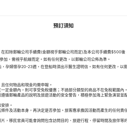
預訂須知
扣除郵輪公司手續費(金額視乎郵輪公司而定)及本公司手續費$500後
才能參加，需視乎航線而定。如有任何更改，以郵輪公司公佈為準。
受登船，孕婦懷孕20-23週，在登船時須出示醫生證明信。如有任何更改，以
，且任何物品和現金均需申報。
在一定金額內，則可享受免稅優惠；不過部分類型的商品不在免稅範圍內
應遵循郵輪產品的說明及旅遊活動的安全警告，積極參加海上緊急演習並
和安排。
氣條件及活動本身，再決定是否參加。旅客應承擔因活動而產生的任何責
。
照片，移民官員可能會詢問包含訪問目的、旅遊行程、停留時間及旅伴等