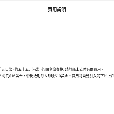
費用說明
千元日幣 (約五十五元港幣 )的國際旅客稅. 請於船上支付有關費用。
每晚$16美金，套房級別每人每晚$19美金。費用將自動加入閣下船上