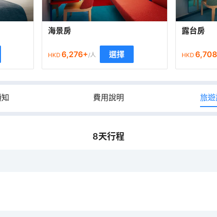
海景房
露台房
6,276
+
6,708
選擇
HKD
/人
HKD
須知
費用說明
旅遊
8
天行程