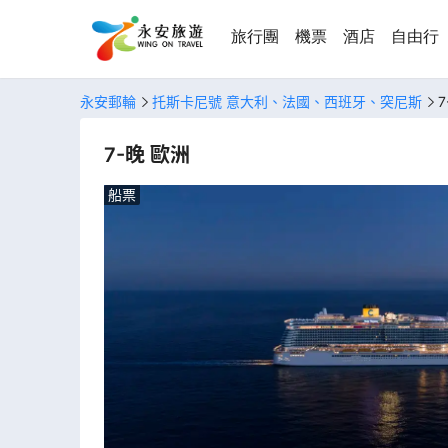
旅行團
機票
酒店
自由行
永安郵輪
托斯卡尼號 意大利、法國、西班牙、突尼斯
7
7-晚 歐洲
船票