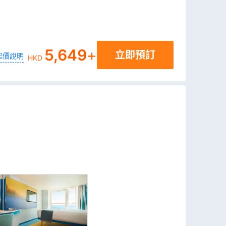
5,649
+
立即預訂
起價說明
HKD