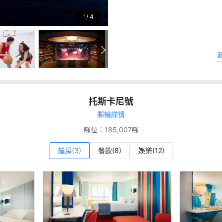
1
4
托斯卡尼號
郵輪詳情
噸位：
185,007噸
艙房(3)
餐飲(8)
娛樂(12)