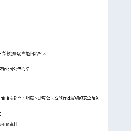
，餘款(如有)會退回給客人。
郵輪公司公佈為準。
。
配合相關部門、組織、郵輪公司或旅行社實施的安全預防
任。
的相關資料。