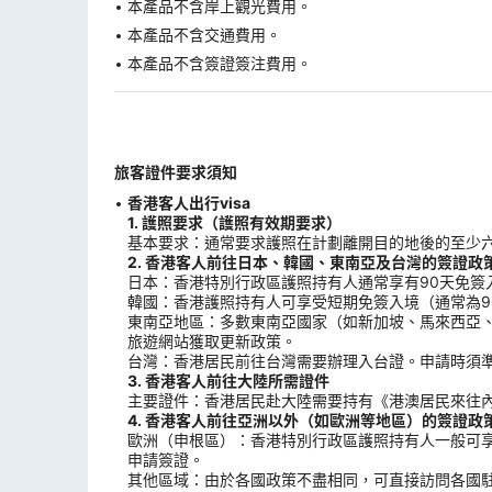
本產品不含岸上觀光費用。
本產品不含交通費用。
本產品不含簽證簽注費用。
旅客證件要求須知
香港客人出行visa
1. 護照要求（護照有效期要求）
基本要求：通常要求護照在計劃離開目的地後的至少
2. 香港客人前往日本、韓國、東南亞及台灣的簽證政
日本：香港特別行政區護照持有人通常享有90天免簽
韓國：香港護照持有人可享受短期免簽入境（通常為9
東南亞地區：多數東南亞國家（如新加坡、馬來西亞
旅遊網站獲取更新政策。
台灣：香港居民前往台灣需要辦理入台證。申請時須
3. 香港客人前往大陸所需證件
主要證件：香港居民赴大陸需要持有《港澳居民來往內
4. 香港客人前往亞洲以外（如歐洲等地區）的簽證政
歐洲（申根區）：香港特別行政區護照持有人一般可享
申請簽證。
其他區域：由於各國政策不盡相同，可直接訪問各國