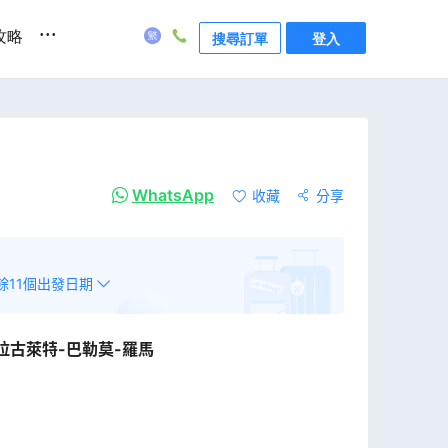
...
攻略
搜尋訂單
登入
WhatsApp
收藏
分享
餘
11
個出發日期
拉古萊特-巴勒莫-羅馬